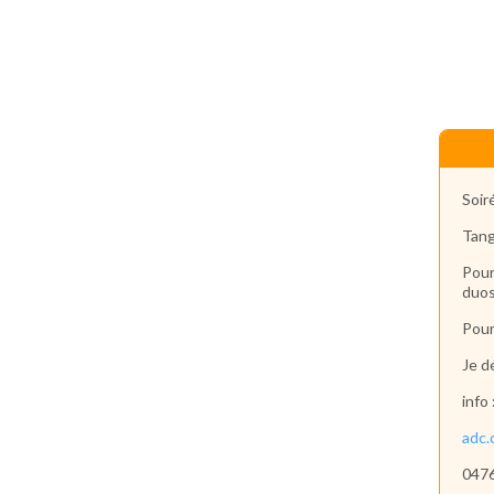
Soir
Tang
Pour
duos
Pour
Je d
info 
adc.
0476