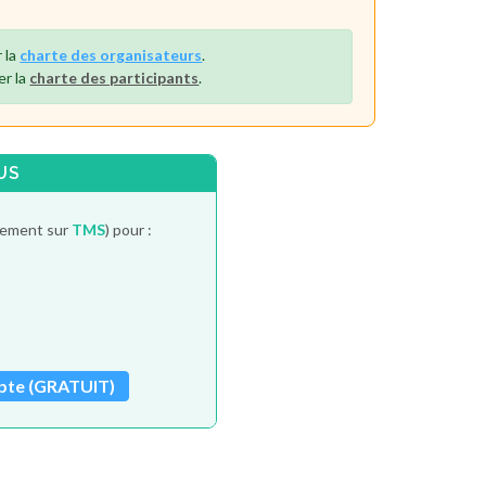
 la
charte des organisateurs
.
er la
charte des participants
.
US
itement sur
TMS
) pour :
pte (GRATUIT)