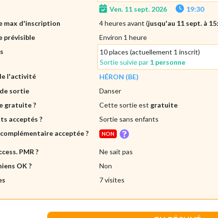
Ven. 11 sept. 2026
19:30
 max d'inscription
4 heures avant (
jusqu'au 11 sept. à 15
 prévisible
Environ 1 heure
es
10 places (actuellement 1 inscrit)
Sortie suivie par
1 personne
de l'activité
HÉRON (BE)
de sortie
Danser
e gratuite ?
Cette sortie est
gratuite
ts acceptés ?
Sortie sans enfants
 complémentaire acceptée ?
NON
ccess. PMR ?
Ne sait pas
hiens OK ?
Non
es
7 visites