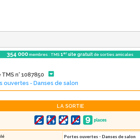
354 000
er
1
site gratuit
membres : TMS
de sorties amicales
e TMS n° 1087850
s ouvertes - Danses de salon
LA SORTIE
ulé
Portes ouvertes - Danses de salon