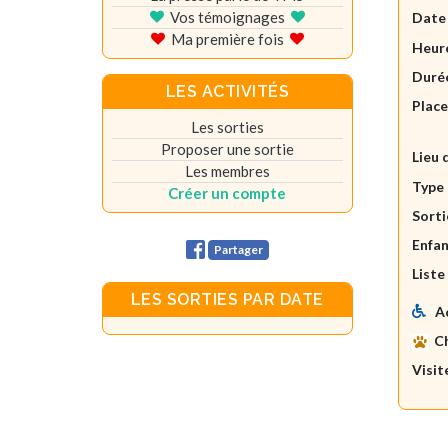
Vos témoignages
Date
Ma première fois
Heure
Durée
LES ACTIVITÉS
Plac
Les sorties
Proposer une sortie
Lieu 
Les membres
Type 
Créer un compte
Sorti
Enfan
Partager
Liste
LES SORTIES PAR DATE
A
C
Visit