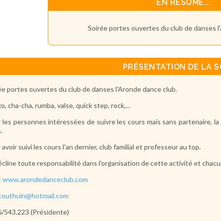
EN RÉSUMÉ...
Soirée portes ouvertes du club de danses l
PRÉSENTATION DE LA S
ée portes ouvertes du club de danses l'Aronde dance club.
o, cha-cha, rumba, valse, quick step, rock,...
 les personnes intéressées de suivre les cours mais sans partenaire, la
.
 avoir suivi les cours l'an dernier, club familial et professeur au top.
écline toute responsabilité dans l'organisation de cette activité et chacu
:
www.arondedanceclub.com
couthuin@hotmail.com
/543.223 (Présidente)