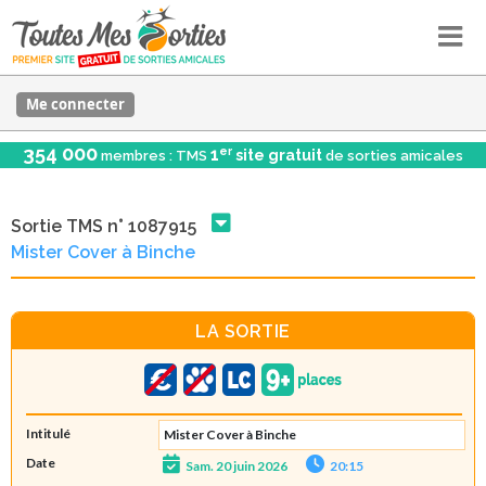
Me connecter
354 000
er
1
site gratuit
membres : TMS
de sorties amicales
Sortie TMS n° 1087915
Mister Cover à Binche
LA SORTIE
Intitulé
Mister Cover à Binche
Date
Sam. 20 juin 2026
20:15