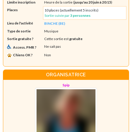
Limite inscription
Heure de la sortie (
jusqu'au 20 juin à 20:15
)
Places
10 places (actuellement 5 inscrits)
Sortie suivie par
3 personnes
Lieu de l'activité
BINCHE (BE)
Type de sortie
Musique
Sortie gratuite ?
Cette sortie est
gratuite
Ne sait pas
Access. PMR ?
Chiens OK ?
Non
ORGANISATRICE
Spip