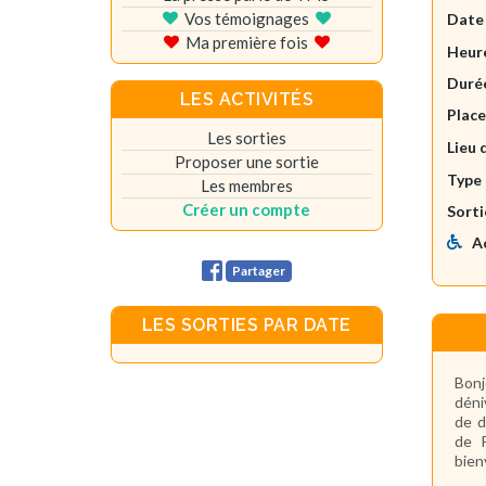
Vos témoignages
Date
Ma première fois
Heure
Durée
LES ACTIVITÉS
Plac
Les sorties
Lieu 
Proposer une sortie
Type 
Les membres
Créer un compte
Sorti
A
Partager
LES SORTIES PAR DATE
Bonj
déni
de d
de P
bie