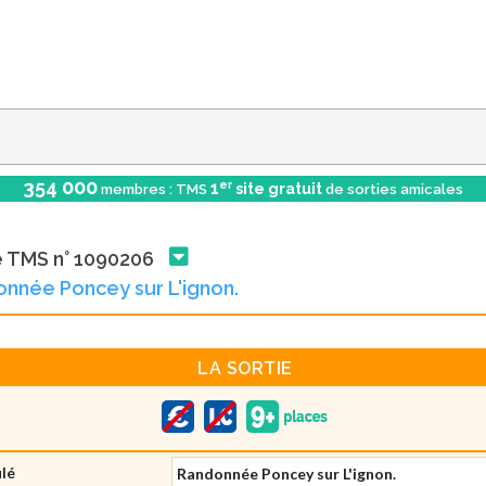
354 000
er
1
site gratuit
membres : TMS
de sorties amicales
e TMS n° 1090206
nnée Poncey sur L'ignon.
LA SORTIE
ulé
Randonnée Poncey sur L'ignon.