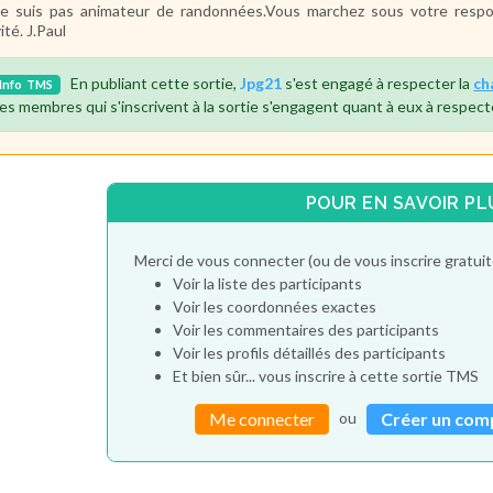
e suis pas animateur de randonnées.Vous marchez sous votre respo
vité. J.Paul
En publiant cette sortie,
Jpg21
s'est engagé à respecter la
ch
Info
TMS
es membres qui s'inscrivent à la sortie s'engagent quant à eux à respect
POUR EN SAVOIR PL
Merci de vous connecter (ou de vous inscrire gratu
Voir la liste des participants
Voir les coordonnées exactes
Voir les commentaires des participants
Voir les profils détaillés des participants
Et bien sûr... vous inscrire à cette sortie TMS
ou
Me connecter
Créer un com