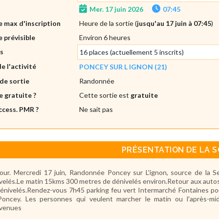
Mer. 17 juin 2026
07:45
 max d'inscription
Heure de la sortie (
jusqu'au 17 juin à 07:45
)
 prévisible
Environ 6 heures
es
16 places (actuellement 5 inscrits)
de l'activité
PONCEY SUR L IGNON (21)
de sortie
Randonnée
e gratuite ?
Cette sortie est
gratuite
ccess. PMR ?
Ne sait pas
PRÉSENTATION DE LA S
our. Mercredi 17 juin, Randonnée Poncey sur L'ignon, source de la S
velés.Le matin 15kms 300 metres de dénivelés environ.Retour aux autos 
énivelés.Rendez-vous 7h45 parking feu vert Intermarché Fontaines pour
oncey. Les personnes qui veulent marcher le matin ou l'après-mi
nvenues