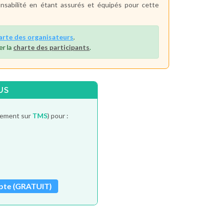
nsabilité en étant assurés et équipés pour cette
arte des organisateurs
.
er la
charte des participants
.
US
itement sur
TMS
) pour :
pte (GRATUIT)