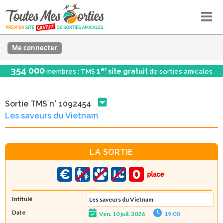
Me connecter
354 000
er
1
site gratuit
membres : TMS
de sorties amicales
Sortie TMS n° 1092454
Les saveurs du Vietnam
LA SORTIE
Intitulé
Les saveurs du Vietnam
Date
Ven. 10 juil. 2026
19:00