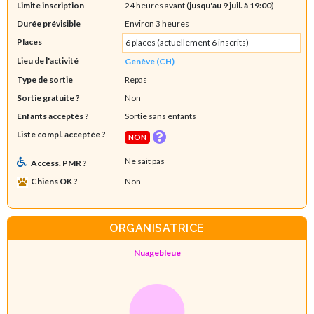
Limite inscription
24 heures avant (
jusqu'au 9 juil. à 19:00
)
Durée prévisible
Environ 3 heures
Places
6 places (actuellement 6 inscrits)
Lieu de l'activité
Genève (CH)
Type de sortie
Repas
Sortie gratuite ?
Non
Enfants acceptés ?
Sortie sans enfants
Liste compl. acceptée ?
NON
Ne sait pas
Access. PMR ?
Chiens OK ?
Non
ORGANISATRICE
Nuagebleue