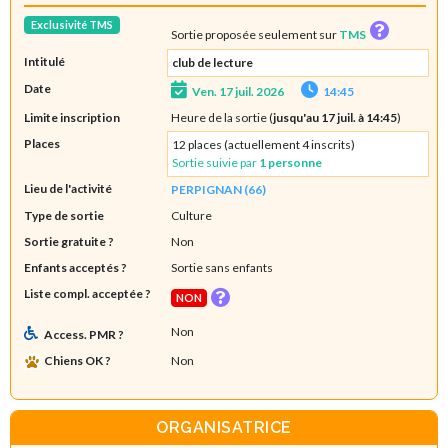
Exclusivité TMS
Sortie proposée seulement sur
TMS
Intitulé
club de lecture
Date
Ven. 17 juil. 2026
14:45
Limite inscription
Heure de la sortie (
jusqu'au 17 juil. à 14:45
)
Places
12 places (actuellement 4 inscrits)
Sortie suivie par
1 personne
Lieu de l'activité
PERPIGNAN (66)
Type de sortie
Culture
Sortie gratuite ?
Non
Enfants acceptés ?
Sortie sans enfants
Liste compl. acceptée ?
NON
Non
Access. PMR ?
Chiens OK ?
Non
ORGANISATRICE