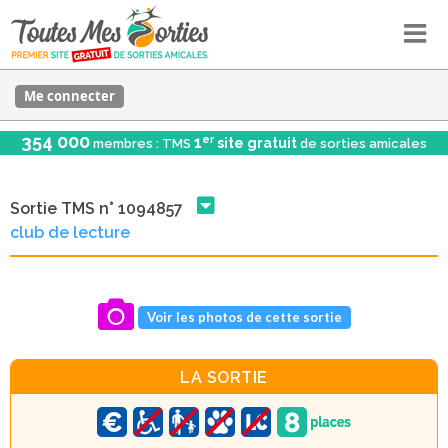
Me connecter
354 000
er
1
site gratuit
membres : TMS
de sorties amicales
Sortie TMS n° 1094857
club de lecture
Voir les photos de cette sortie
LA SORTIE