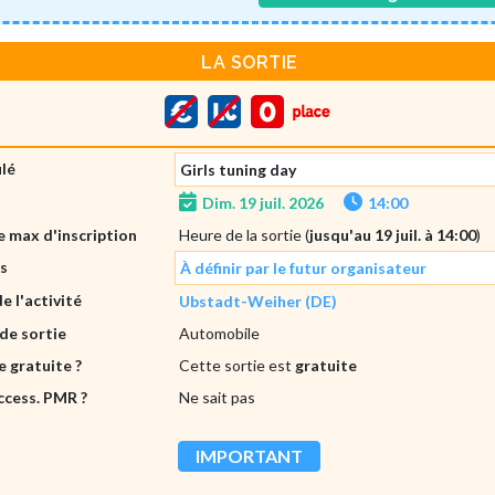
LA SORTIE
ulé
Girls tuning day
Dim. 19 juil. 2026
14:00
 max d'inscription
Heure de la sortie (
jusqu'au 19 juil. à 14:00
)
es
À définir par le futur organisateur
de l'activité
Ubstadt-Weiher (DE)
de sortie
Automobile
e gratuite ?
Cette sortie est
gratuite
ccess. PMR ?
Ne sait pas
IMPORTANT