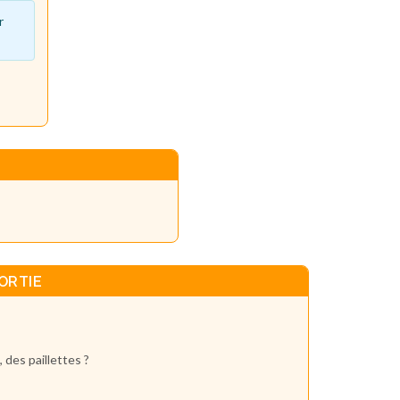
r
ORTIE
, des paillettes ?