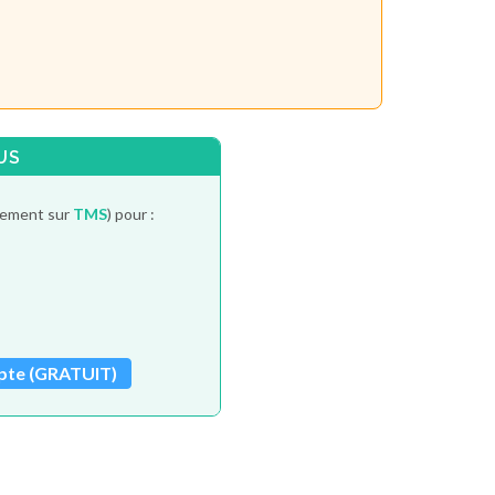
US
itement sur
TMS
) pour :
pte (GRATUIT)