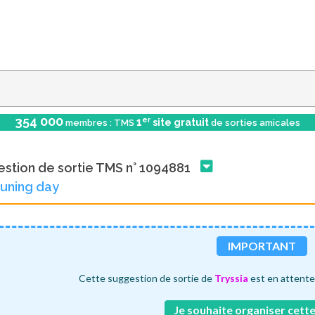
354 000
er
1
site gratuit
membres : TMS
de sorties amicales
stion de sortie TMS n° 1094881
 tuning day
IMPORTANT
Cette suggestion de sortie de
Tryssia
est en attente 
Je souhaite organiser cette