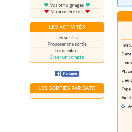
Vos témoignages
Ma première fois
LES ACTIVITÉS
Les sorties
Proposer une sortie
Intit
Les membres
Date
Créer un compte
Heure
Plac
Partager
Lieu 
LES SORTIES PAR DATE
Type 
Sorti
A