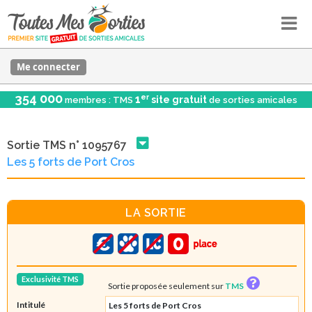
Me connecter
354 000
er
1
site gratuit
membres : TMS
de sorties amicales
Sortie TMS n° 1095767
Les 5 forts de Port Cros
LA SORTIE
Exclusivité TMS
Sortie proposée seulement sur
TMS
Intitulé
Les 5 forts de Port Cros