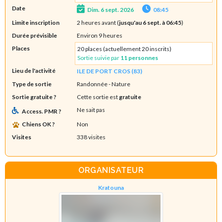
Date
Dim. 6 sept. 2026
08:45
Limite inscription
2 heures avant (
jusqu'au 6 sept. à 06:45
)
Durée prévisible
Environ 9 heures
Places
20 places (actuellement 20 inscrits)
Sortie suivie par
11 personnes
Lieu de l'activité
ILE DE PORT CROS (83)
Type de sortie
Randonnée
- Nature
Sortie gratuite ?
Cette sortie est
gratuite
Ne sait pas
Access. PMR ?
Chiens OK ?
Non
Visites
338 visites
ORGANISATEUR
Kratouna