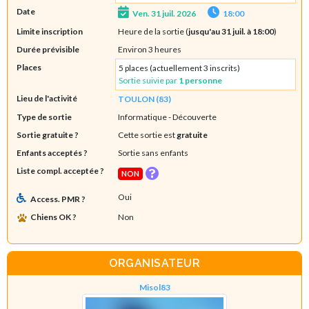
Date
Ven. 31 juil. 2026
18:00
Limite inscription
Heure de la sortie (
jusqu'au 31 juil. à 18:00
)
Durée prévisible
Environ 3 heures
Places
5 places (actuellement 3 inscrits)
Sortie suivie par
1 personne
Lieu de l'activité
TOULON (83)
Type de sortie
Informatique
- Découverte
Sortie gratuite ?
Cette sortie est
gratuite
Enfants acceptés ?
Sortie sans enfants
Liste compl. acceptée ?
NON
Oui
Access. PMR ?
Chiens OK ?
Non
ORGANISATEUR
Misol83