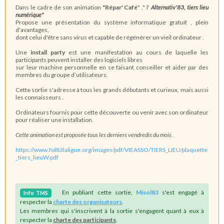
Dans le cadre de son animation
"Répar' Café
" ," l'
Alternativ'83, tiers lieu
numérique"
Propose une présentation du système informatique gratuit , plein
d'avantages,
dont celui d'être sans virus et capable de régénérer un vieil ordinateur .
Une
install party
est une manifestation au cours de laquelle les
participants peuvent installer des logiciels libres
sur leur machine personnelle en se faisant conseiller et aider par des
membres du groupe d’utilisateurs.
Cette sortie s'adresse à tous les grands débutants et curieux, mais aussi
les connaisseurs .
Ordinateurs fournis pour cette découverte ou venir avec son ordinateur
pour réaliser une installation.
Cette animation est proposée tous les derniers vendredis du mois .
https://www.fol83laligue.org/images/pdf/VIEASSO/TIERS_LIEU/plaquette
_tiers_lieuW.pdf
En publiant cette sortie,
Misol83
s'est engagé à
Info
TMS
respecter la
charte des organisateurs
.
Les membres qui s'inscrivent à la sortie s'engagent quant à eux à
respecter la
charte des participants
.