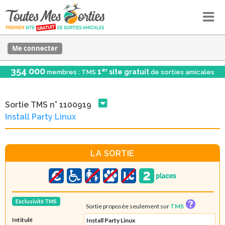
Me connecter
354 000
er
1
site gratuit
membres : TMS
de sorties amicales
Sortie TMS n° 1100919
Install Party Linux
LA SORTIE
Exclusivité TMS
Sortie proposée seulement sur
TMS
Intitulé
Install Party Linux