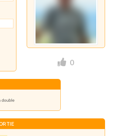
0
n double
ORTIE