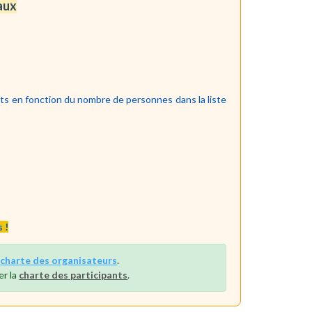
aux
nts en fonction du nombre de personnes dans la liste
 !
a
charte des organisateurs
.
er la
charte des participants
.