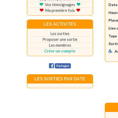
Vos témoignages
Date
Ma première fois
Heure
Plac
LES ACTIVITÉS
Lieu 
Les sorties
Type 
Proposer une sortie
Sorti
Les membres
Créer un compte
A
Partager
LES SORTIES PAR DATE