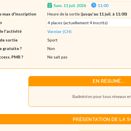
Sam. 11 juil. 2026
11:00
 max d'inscription
Heure de la sortie (
jusqu'au 11 juil. à 11:00
)
es
4 places (actuellement 4 inscrits)
de l'activité
Vernier (CH)
de sortie
Sport
e gratuite ?
Non
ccess. PMR ?
Ne sait pas
EN RÉSUMÉ...
Badminton pour tous niveaux e
PRÉSENTATION DE LA S