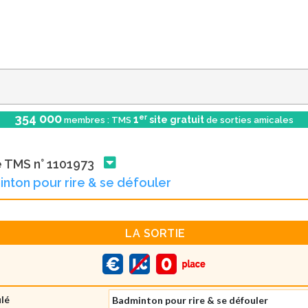
354 000
er
1
site gratuit
membres : TMS
de sorties amicales
e TMS n° 1101973
nton pour rire & se défouler
LA SORTIE
ulé
Badminton pour rire & se défouler