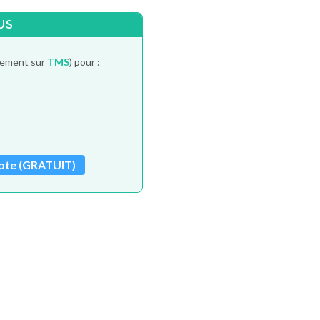
US
itement sur
TMS
) pour :
pte (GRATUIT)