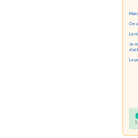
Matc
On e
Le n
Je m
d'at
Le p
L