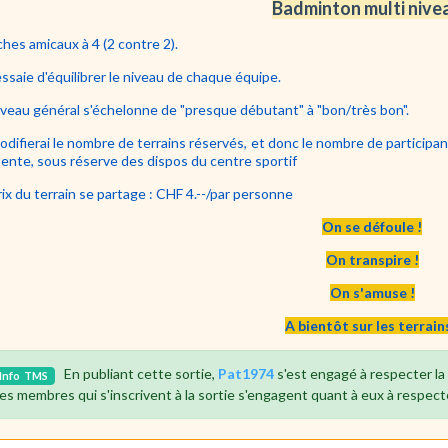
Badminton multi nive
hes amicaux à 4 (2 contre 2).
ssaie d'équilibrer le niveau de chaque équipe.
iveau général s'échelonne de "presque débutant" à "bon/très bon".
odifierai le nombre de terrains réservés, et donc le nombre de participa
tente, sous réserve des dispos du centre sportif
rix du terrain se partage : CHF 4.--/par personne
On se défoule !
On transpire !
On s'amuse !
A bientôt sur les terrains
En publiant cette sortie,
Pat1974
s'est engagé à respecter l
Info
TMS
es membres qui s'inscrivent à la sortie s'engagent quant à eux à respect