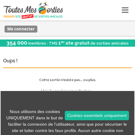
Me connecter
354 000
er
1
site gratuit
membres : TMS
de sorties amicales
Oups !
Cette sortie n'existe pas... ou plus.
Mais il y en a beaucoup d'autres...
Voir les sorties
Nous utilisons des cookies
Cookies essentiels uniquement
UNIQUEMENT dans le but de
faciliter la connexion de l'utilisateur, ainsi que pour sécuriser le
Tous les menus sont accessibles via les icônes en haut.
site et lutter contre les faux profils. Aucun autre cookie non