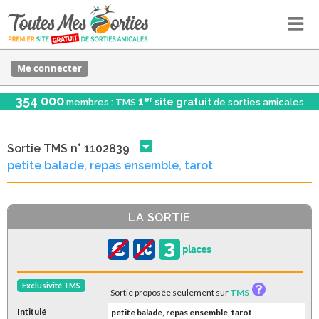
Me connecter
354 000
er
1
site gratuit
membres : TMS
de sorties amicales
Sortie TMS n° 1102839
petite balade, repas ensemble, tarot
LA SORTIE
Exclusivité TMS
Sortie proposée seulement sur
TMS
Intitulé
petite balade, repas ensemble, tarot