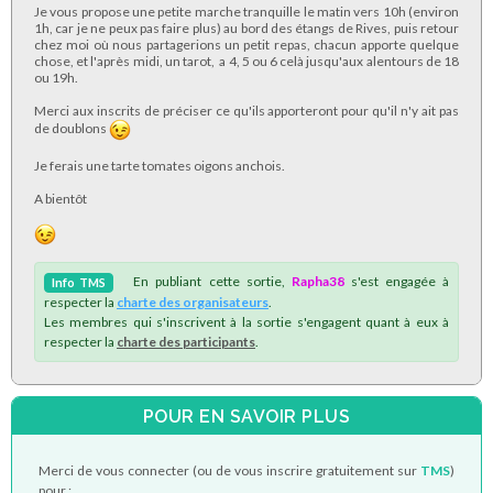
Je vous propose une petite marche tranquille le matin vers 10h (environ
1h, car je ne peux pas faire plus) au bord des étangs de Rives, puis retour
chez moi où nous partagerions un petit repas, chacun apporte quelque
chose, et l'après midi, un tarot, a 4, 5 ou 6 celà jusqu'aux alentours de 18
ou 19h.
Merci aux inscrits de préciser ce qu'ils apporteront pour qu'il n'y ait pas
de doublons
Je ferais une tarte tomates oigons anchois.
A bientôt
En publiant cette sortie,
Rapha38
s'est engagée à
Info
TMS
respecter la
charte des organisateurs
.
Les membres qui s'inscrivent à la sortie s'engagent quant à eux à
respecter la
charte des participants
.
POUR EN SAVOIR PLUS
Merci de vous connecter (ou de vous inscrire gratuitement sur
TMS
)
pour :