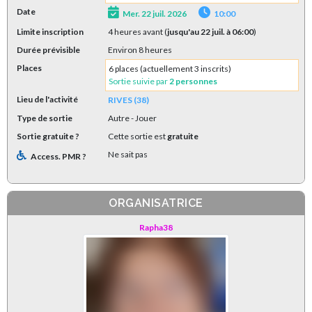
Date
Mer. 22 juil. 2026
10:00
Limite inscription
4 heures avant (
jusqu'au 22 juil. à 06:00
)
Durée prévisible
Environ 8 heures
Places
6 places (actuellement 3 inscrits)
Sortie suivie par
2 personnes
Lieu de l'activité
RIVES (38)
Type de sortie
Autre
- Jouer
Sortie gratuite ?
Cette sortie est
gratuite
Ne sait pas
Access. PMR ?
ORGANISATRICE
Rapha38