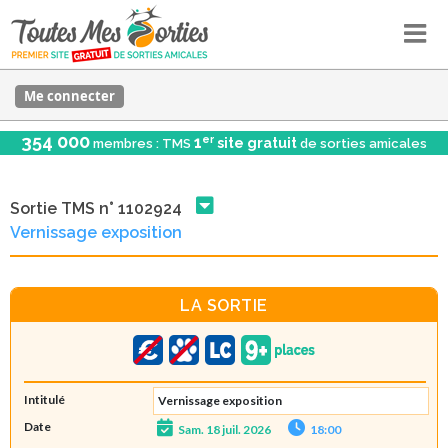
Me connecter
354 000
er
1
site gratuit
membres : TMS
de sorties amicales
Sortie TMS n° 1102924
Vernissage exposition
LA SORTIE
Intitulé
Vernissage exposition
Date
Sam. 18 juil. 2026
18:00