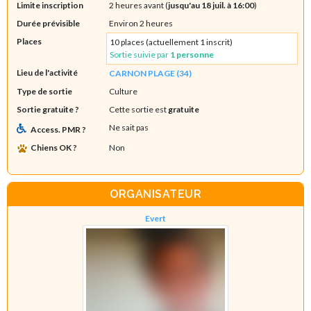
Limite inscription
2 heures avant (
jusqu'au 18 juil. à 16:00
)
Durée prévisible
Environ 2 heures
Places
10 places (actuellement 1 inscrit)
Sortie suivie par
1 personne
Lieu de l'activité
CARNON PLAGE (34)
Type de sortie
Culture
Sortie gratuite ?
Cette sortie est
gratuite
Ne sait pas
Access. PMR ?
Chiens OK ?
Non
ORGANISATEUR
Evert