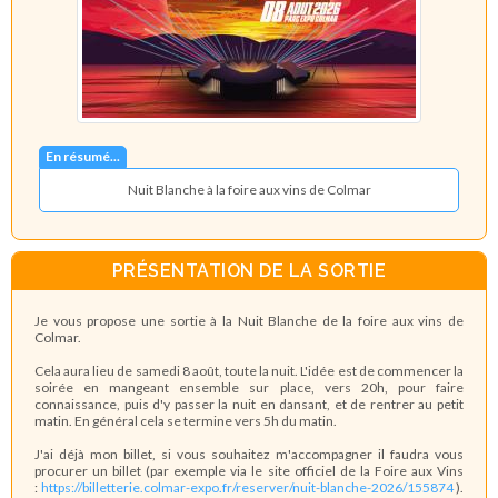
En résumé...
Nuit Blanche à la foire aux vins de Colmar
PRÉSENTATION DE LA SORTIE
Je vous propose une sortie à la
Nuit
Blanche
de la foire aux vins de
Colmar.
Cela aura lieu de samedi 8 août, toute la
nuit
. L'idée est de commencer la
soirée en mangeant ensemble sur place, vers 20h, pour faire
connaissance, puis d'y passer la
nuit
en dansant, et de rentrer au petit
matin. En général cela se termine vers 5h du matin.
J'ai déjà mon billet, si vous souhaitez m'accompagner il faudra vous
procurer un billet (par exemple via le site officiel de la Foire aux Vins
:
https://billetterie.colmar-expo.fr/reserver/nuit-blanche-2026/155874
).