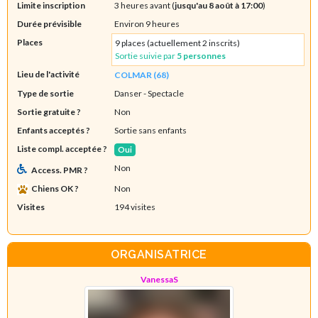
Limite inscription
3 heures avant (
jusqu'au 8 août à 17:00
)
Durée prévisible
Environ 9 heures
Places
9 places (actuellement 2 inscrits)
Sortie suivie par
5 personnes
Lieu de l'activité
COLMAR (68)
Type de sortie
Danser
- Spectacle
Sortie gratuite ?
Non
Enfants acceptés ?
Sortie sans enfants
Liste compl. acceptée ?
Oui
Non
Access. PMR ?
Chiens OK ?
Non
Visites
194 visites
ORGANISATRICE
VanessaS