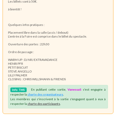
Les billets sont à 50€.
à bientôt !
Quelques infos pratiques :
Placement libre dans la salle (assis / debout)
L’entrée à la Foire est comprise dans le billet du spectacle.
Ouverture des portes : 22h30
Ordre de passage :
WARM UP : DJ NRJ EXTRAVADANCE
HENRI PFR
PETIT BISCUIT
STEVE ANGELLO
LILLY PALMER
CLOSING : CHRIS WILLSMANN & FRIENDS
En publiant cette sortie,
VanessaS
s'est engagée à
Info
TMS
respecter la
charte des organisateurs
.
Les membres qui s'inscrivent à la sortie s'engagent quant à eux à
respecter la
charte des participants
.