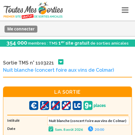
Me connecter
354 000
er
1
site gratuit
membres : TMS
de sorties amicales
Sortie TMS n° 1103221
Nuit blanche (concert foire aux vins de Colmar)
LA SORTIE
Intitulé
Nuit blanche (concert foire aux vins de Colmar)
Date
Sam. 8 août 2026
20:00