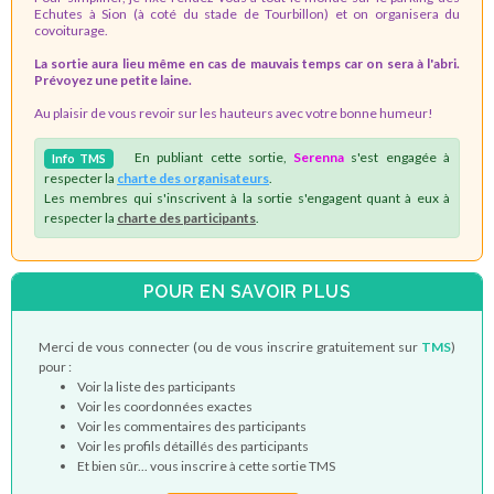
Echutes à Sion (à coté du stade de Tourbillon) et on organisera du
covoiturage.
La sortie aura lieu même en cas de mauvais temps car on sera à l'abri.
Prévoyez une petite laine.
Au plaisir de vous revoir sur les hauteurs avec votre bonne humeur!
En publiant cette sortie,
Serenna
s'est engagée à
Info
TMS
respecter la
charte des organisateurs
.
Les membres qui s'inscrivent à la sortie s'engagent quant à eux à
respecter la
charte des participants
.
POUR EN SAVOIR PLUS
Merci de vous connecter (ou de vous inscrire gratuitement sur
TMS
)
pour :
Voir la liste des participants
Voir les coordonnées exactes
Voir les commentaires des participants
Voir les profils détaillés des participants
Et bien sûr... vous inscrire à cette sortie TMS