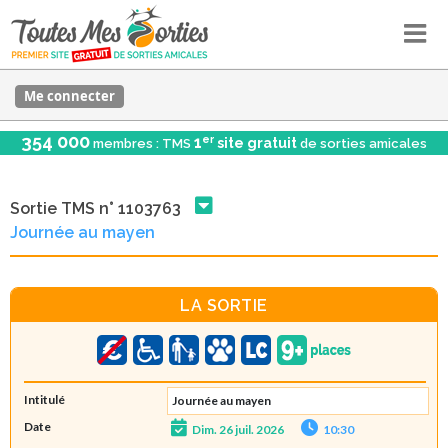
Me connecter
354 000
er
1
site gratuit
membres : TMS
de sorties amicales
Sortie TMS n° 1103763
Journée au mayen
LA SORTIE
Intitulé
Journée au mayen
Date
Dim. 26 juil. 2026
10:30