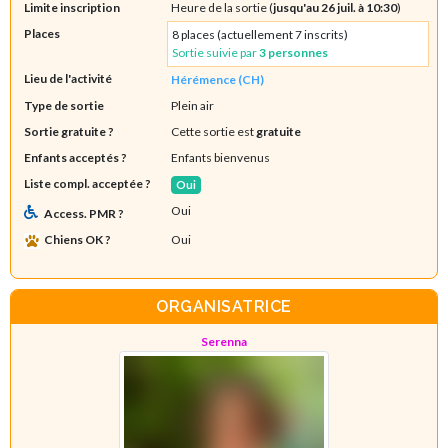
Limite inscription
Heure de la sortie (
jusqu'au 26 juil. à 10:30
)
Places
8 places (actuellement 7 inscrits)
Sortie suivie par
3 personnes
Lieu de l'activité
Hérémence (CH)
Type de sortie
Plein air
Sortie gratuite ?
Cette sortie est
gratuite
Enfants acceptés ?
Enfants bienvenus
Liste compl. acceptée ?
Oui
Oui
Access. PMR ?
Chiens OK ?
Oui
ORGANISATRICE
Serenna