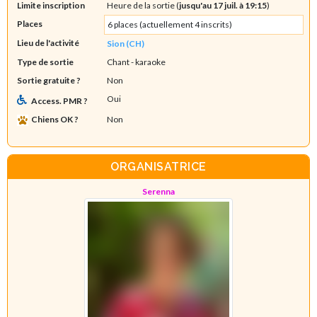
Limite inscription
Heure de la sortie (
jusqu'au 17 juil. à 19:15
)
Places
6 places (actuellement 4 inscrits)
Lieu de l'activité
Sion (CH)
Type de sortie
Chant - karaoke
Sortie gratuite ?
Non
Oui
Access. PMR ?
Chiens OK ?
Non
ORGANISATRICE
Serenna