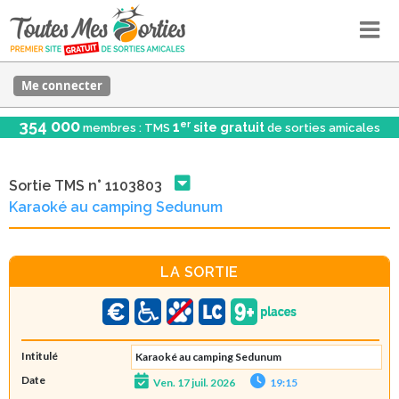
Me connecter
354 000
er
1
site gratuit
membres : TMS
de sorties amicales
Sortie TMS n° 1103803
Karaoké au camping Sedunum
LA SORTIE
Intitulé
Karaoké au camping Sedunum
Date
Ven. 17 juil. 2026
19:15