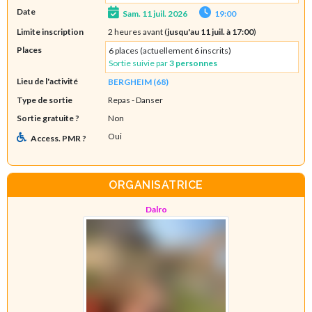
Date
Sam. 11 juil. 2026
19:00
Limite inscription
2 heures avant (
jusqu'au 11 juil. à 17:00
)
Places
6 places (actuellement 6 inscrits)
Sortie suivie par
3 personnes
Lieu de l'activité
BERGHEIM (68)
Type de sortie
Repas
- Danser
Sortie gratuite ?
Non
Oui
Access. PMR ?
ORGANISATRICE
Dalro