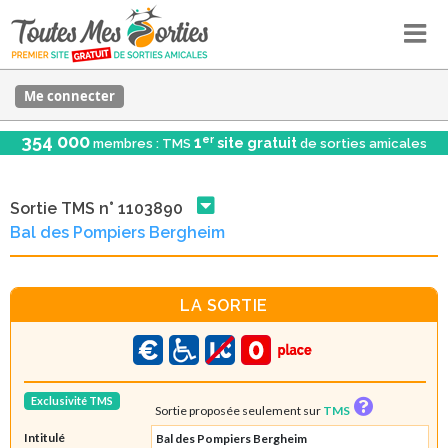
Me connecter
354 000
er
1
site gratuit
membres : TMS
de sorties amicales
Sortie TMS n° 1103890
Bal des Pompiers Bergheim
LA SORTIE
Exclusivité TMS
Sortie proposée seulement sur
TMS
Intitulé
Bal des Pompiers Bergheim