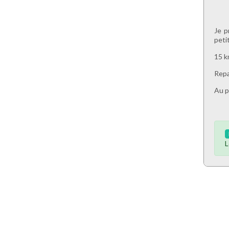
Je p
peti
15 k
Repa
Au p
L