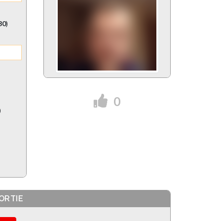
:30
)
0
)
ORTIE