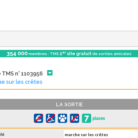
354 000
er
1
site gratuit
membres : TMS
de sorties amicales
e TMS n° 1103956
e sur les crêtes
LA SORTIE
ulé
marche sur les crêtes