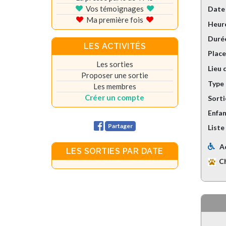
Vos témoignages
Date
Ma première fois
Heure
Durée
LES ACTIVITÉS
Plac
Les sorties
Lieu 
Proposer une sortie
Type 
Les membres
Créer un compte
Sorti
Enfan
Partager
Liste
A
LES SORTIES PAR DATE
C