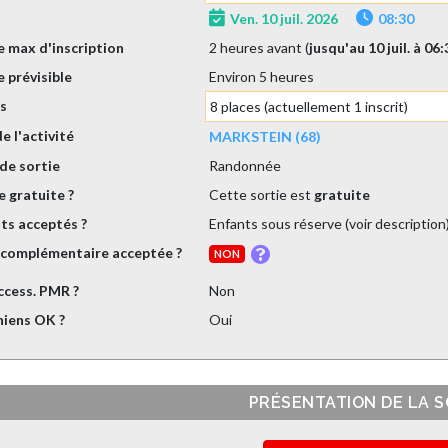
Ven. 10 juil. 2026
08:30
 max d'inscription
2 heures avant (
jusqu'au 10 juil. à 06
 prévisible
Environ 5 heures
es
8 places (actuellement 1 inscrit)
de l'activité
MARKSTEIN (68)
de sortie
Randonnée
e gratuite ?
Cette sortie est
gratuite
ts acceptés ?
Enfants sous réserve (voir description
 complémentaire acceptée ?
NON
ccess. PMR ?
Non
hiens OK ?
Oui
PRÉSENTATION DE LA S