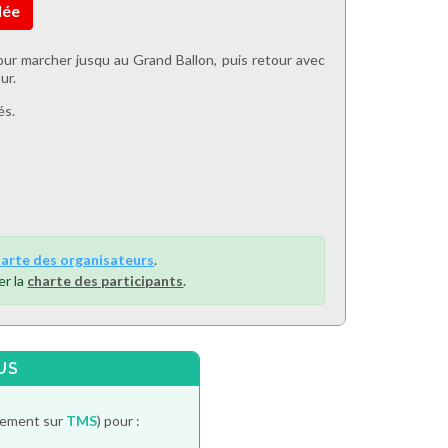
lée
our marcher jusqu au Grand Ballon, puis retour avec
ur.
és.
harte des organisateurs
.
er la
charte des participants
.
US
itement sur
TMS
) pour :