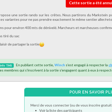
Cette sortie a été annu
ropose une sortie rando sur les crêtes. Nous partirons du Markstein p
tes variantes pour ne pas prendre exactement le même sentier aller/reto
ms pour environ 400 mts de dénivelé. Marcheurs et marcheuses confirm
s tiré du sac
laisir de partager la sortie
En publiant cette sortie,
Winch
s'est engagé à respecter la
c
Info
TMS
es membres qui s'inscrivent à la sortie s'engagent quant à eux à respect
POUR EN SAVOIR PL
Merci de vous connecter (ou de vous inscrire gratu
Voir la liste des participants