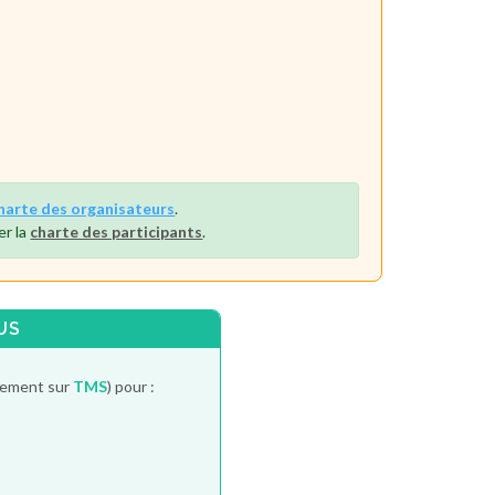
harte des organisateurs
.
er la
charte des participants
.
US
itement sur
TMS
) pour :