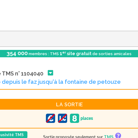
354 000
er
1
site gratuit
membres : TMS
de sorties amicales
e TMS n° 1104040
 depuis le faz jusqu'à la fontaine de petouze
LA SORTIE
lusivité TMS
Sortie proposée seulement sur
TMS