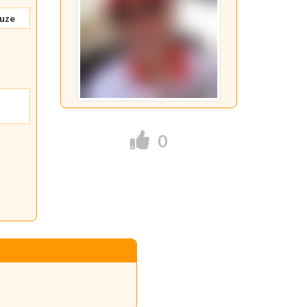
ouze
0