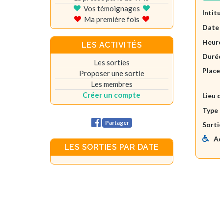
Vos témoignages
Intit
Ma première fois
Date
Heure
LES ACTIVITÉS
Durée
Les sorties
Plac
Proposer une sortie
Les membres
Créer un compte
Lieu 
Type 
Partager
Sorti
A
LES SORTIES PAR DATE