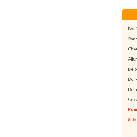
Bonj
Rand
Chem
Allu
De b
De l
De q
Covo
Pour
Si l