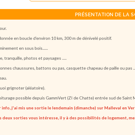
PRÉSENTATION DE LA S
our.
onnée en boucle d'environ 10 km, 300 m de dénivelé positif.
inement en sous bois......
re, tranquille, photos et paysages .....
onnes chaussures, battons ou pas, casquette chapeau de paille ou pas ..
'eau.
uoi grignoter (aléatoire).
iturage possible depuis GammVert (ZI de Chatte) entrée sud de Saint M
 info, j'ai mis une sortie le lendemain (dimanche) sur Malleval en Ve
es deux sorties vous intéresse, il y à des possibilités de logement, me 