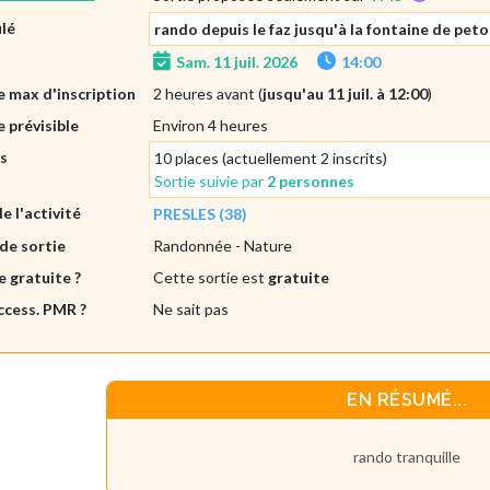
ulé
rando depuis le faz jusqu'à la fontaine de pet
Sam. 11 juil. 2026
14:00
 max d'inscription
2 heures avant (
jusqu'au 11 juil. à 12:00
)
 prévisible
Environ 4 heures
es
10 places (actuellement 2 inscrits)
Sortie suivie par
2 personnes
de l'activité
PRESLES (38)
de sortie
Randonnée
- Nature
e gratuite ?
Cette sortie est
gratuite
ccess. PMR ?
Ne sait pas
EN RÉSUMÉ...
rando tranquille