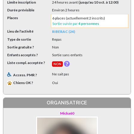
Limite inscription
24 heures avant (
jusqu'au 10 oct. à 12:00
)
Durée prévisible
Environ 2 heures
Places
6 places (actuellement 2 inscrits)
Sortie suivie par
4 personnes
Lieu de l'activité
RIBERAC (24)
Type de sortie
Repas
Sortie gratuite ?
Non
Enfants acceptés ?
Sortie sans enfants
Liste compl. acceptée ?
NON
Ne sait pas
Access. PMR ?
Chiens OK ?
Oui
ORGANISATRICE
Micka60