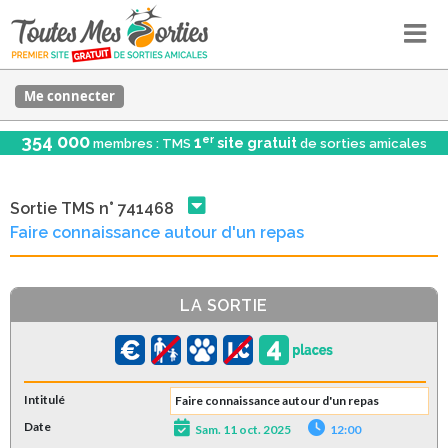
Me connecter
354 000
er
1
site gratuit
membres : TMS
de sorties amicales
Sortie TMS n° 741468
Faire connaissance autour d'un repas
LA SORTIE
Intitulé
Faire connaissance autour d'un repas
Date
Sam. 11 oct. 2025
12:00