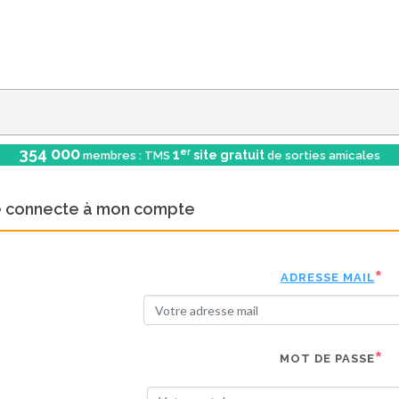
354 000
er
1
site gratuit
membres : TMS
de sorties amicales
e connecte à mon compte
ADRESSE MAIL
MOT DE PASSE