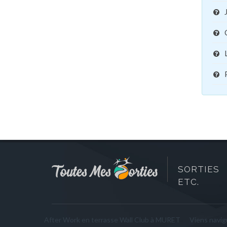
SORTIES 
ETC.
After Work en terrasse Wall Club à MURET
Viens navigu