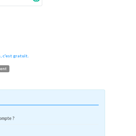
, c'est gratuit.
ment
compte ?