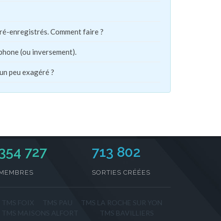
pré-enregistrés. Comment faire ?
phone (ou inversement).
 un peu exagéré ?
354 727
713 802
MEMBRES
SORTIES CRÉÉES
TMS FOIX
TMS PAU
TMS LA ROCHE SUR YON
TMS MAISONS ALFORT
TMS BAVILLIERS