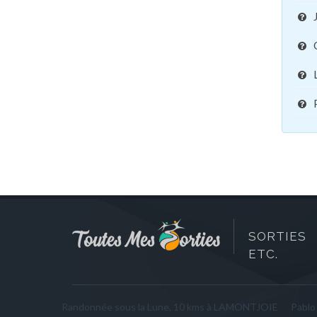
SORTIES 
ETC.
Randonnée sous la Lune, 10 kms à LAMONTJOIE
Pablo