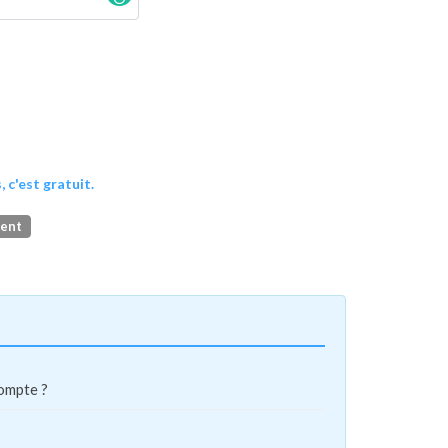
, c'est gratuit.
ment
compte ?