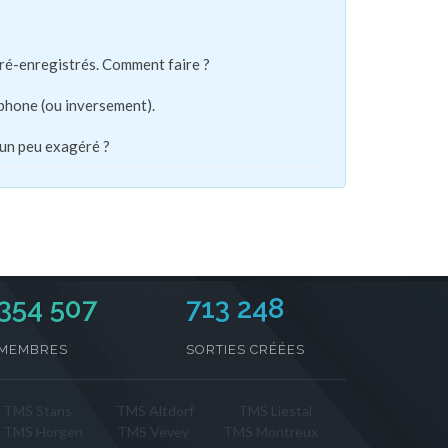
pré-enregistrés. Comment faire ?
phone (ou inversement).
 un peu exagéré ?
354 507
713 248
MEMBRES
SORTIES CRÉÉES
TMS Stans
TMS Altdorf
TMS Liestal
TMS Horgen
TMS Vevey
TMS Montreux