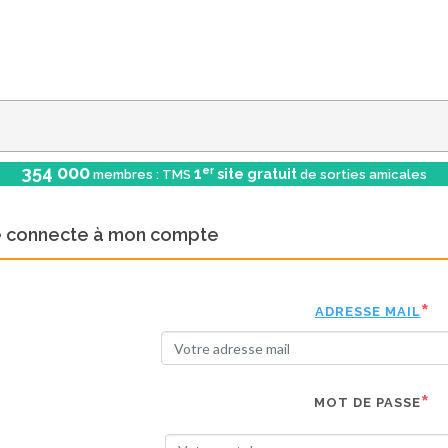
354 000
er
1
site gratuit
membres : TMS
de sorties amicales
e connecte à mon compte
ADRESSE MAIL
MOT DE PASSE