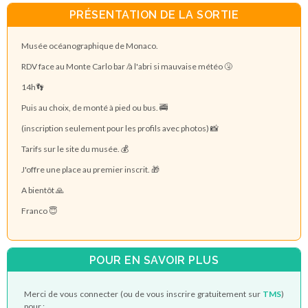
PRÉSENTATION DE LA SORTIE
Musée océanographique de Monaco.
RDV face au Monte Carlo bar /à l'abri si mauvaise météo 🤧
14h👣
Puis au choix, de monté à pied ou bus. 🚎
(inscription seulement pour les profils avec photos) 📸
Tarifs sur le site du musée. 💰
J'offre une place au premier inscrit. 🎁
A bientôt 🙏
Franco 😇
POUR EN SAVOIR PLUS
Merci de vous connecter (ou de vous inscrire gratuitement sur
TMS
)
pour :