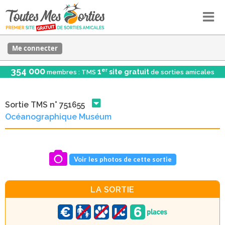
Me connecter
354 000
er
1
site gratuit
membres : TMS
de sorties amicales
Sortie TMS n° 751655
Océanographique Muséum
Voir les photos de cette sortie
LA SORTIE