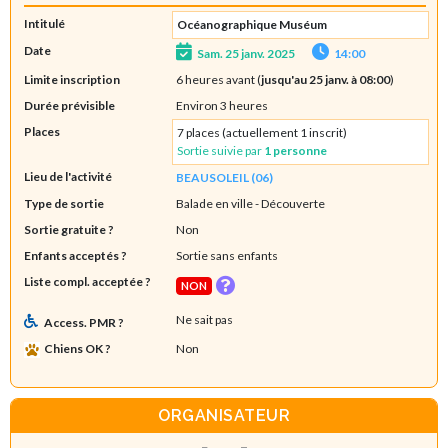
Intitulé
Océanographique Muséum
Date
Sam. 25 janv. 2025
14:00
Limite inscription
6 heures avant (
jusqu'au 25 janv. à 08:00
)
Durée prévisible
Environ 3 heures
Places
7 places (actuellement 1 inscrit)
Sortie suivie par
1 personne
Lieu de l'activité
BEAUSOLEIL (06)
Type de sortie
Balade en ville
- Découverte
Sortie gratuite ?
Non
Enfants acceptés ?
Sortie sans enfants
Liste compl. acceptée ?
NON
Ne sait pas
Access. PMR ?
Chiens OK ?
Non
ORGANISATEUR