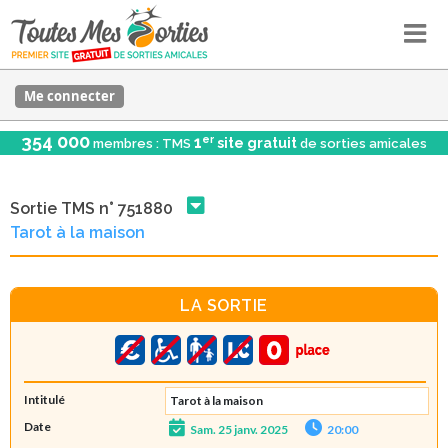
Me connecter
354 000
er
1
site gratuit
membres : TMS
de sorties amicales
Sortie TMS n° 751880
Tarot à la maison
LA SORTIE
Intitulé
Tarot à la maison
Date
Sam. 25 janv. 2025
20:00