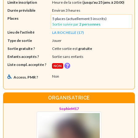
Limite inscription
Heure de la sortie (
jusqu'au 25 janv. à 20:00
)
Durée prévisible
Environ 3 heures
Places
5 places (actuellement 5 inscrits)
Sortie suivie par
2 personnes
Lieu de l'activité
LA ROCHELLE (17)
Type de sortie
Jouer
Sortie gratuite ?
Cette sortie est
gratuite
Enfants acceptés ?
Sortie sans enfants
Liste compl. acceptée ?
NON
Non
Access. PMR ?
ORGANISATRICE
SophieM17