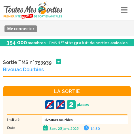
Me connecter
354 000
er
1
site gratuit
membres : TMS
de sorties amicales
Sortie TMS n° 753939
Bivouac Dourbies
LA SORTIE
Intitulé
Bivouac Dourbies
Date
Sam. 25 janv. 2025
14:30