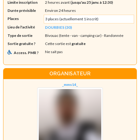
Limite inscription
2 heures avant (
jusqu'au 25 janv. à 12:30
)
Durée prévisible
Environ 24 heures
Places
3 places (actuellement 1 inscrit)
Lieu de l'activité
DOURBIES (30)
Type de sortie
Bivouac (tente - van - camping car)
- Randonnée
Sortie gratuite ?
Cette sortie est
gratuite
Ne sait pas
Access. PMR ?
ORGANISATEUR
_mms14_