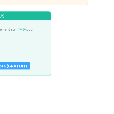
US
itement sur
TMS
) pour :
pte (GRATUIT)