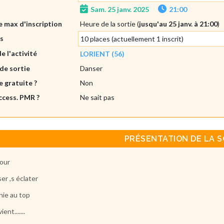
Sam. 25 janv. 2025
21:00
 max d'inscription
Heure de la sortie (
jusqu'au 25 janv. à 21:00
)
es
10 places (actuellement 1 inscrit)
de l'activité
LORIENT (56)
de sortie
Danser
e gratuite ?
Non
ccess. PMR ?
Ne sait pas
PRÉSENTATION DE LA S
jour
er ,s éclater
inie au top
ient.......