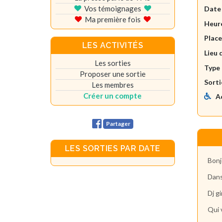
Vos témoignages
Date
Ma première fois
Heure
Plac
LES ACTIVITÉS
Lieu 
Les sorties
Type 
Proposer une sortie
Sorti
Les membres
Créer un compte
A
Partager
LES SORTIES PAR DATE
Bon
Dans
Dj g
Qui v