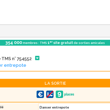
354 000
er
1
site gratuit
membres : TMS
de sorties amicales
e TMS n° 754552
er entrepote
LA SORTIE
ulé
Danser entrepote