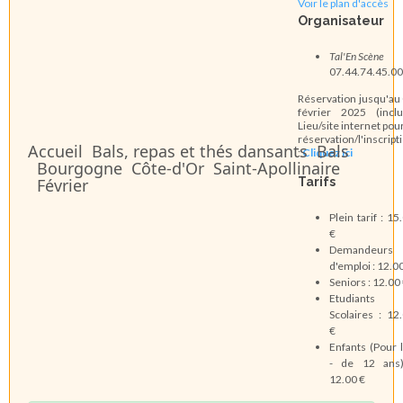
Voir le plan d'accès
Organisateur
Tal'En Scène
07.44.74.45.00
Réservation jusqu'au
février 2025 (inclu
Lieu/site internet pour
réservation/l'inscript
Accueil
Bals, repas et thés dansants
Bals
:
Cliquez ici
Bourgogne
Côte-d'Or
Saint-Apollinaire
Tarifs
Février
Plein tarif : 15
€
Demandeurs
d'emploi : 12.0
Seniors : 12.00
Etudiants
Scolaires : 12
€
Enfants (Pour 
- de 12 ans)
12.00 €