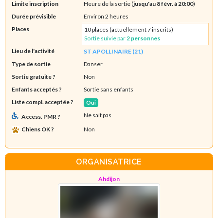
Limite inscription
Heure de la sortie (
jusqu'au 8 févr. à 20:00
)
Durée prévisible
Environ 2 heures
Places
10 places (actuellement 7 inscrits)
Sortie suivie par
2 personnes
Lieu de l'activité
ST APOLLINAIRE (21)
Type de sortie
Danser
Sortie gratuite ?
Non
Enfants acceptés ?
Sortie sans enfants
Liste compl. acceptée ?
Oui
Ne sait pas
Access. PMR ?
Chiens OK ?
Non
ORGANISATRICE
Ahdijon