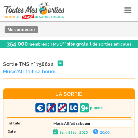
Me connecter
354 000
er
1
site gratuit
membres : TMS
de sorties amicales
Sortie TMS n° 758622
Music'All fait sa boum
LA SORTIE
Intitulé
Music'All fait sa boum
Date
Sam. 8 févr. 2025
20:00