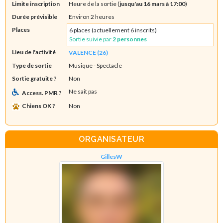
Limite inscription
Heure de la sortie (
jusqu'au 16 mars à 17:00
)
Durée prévisible
Environ 2 heures
Places
6 places (actuellement 6 inscrits)
Sortie suivie par
2 personnes
Lieu de l'activité
VALENCE (26)
Type de sortie
Musique
- Spectacle
Sortie gratuite ?
Non
Ne sait pas
Access. PMR ?
Chiens OK ?
Non
ORGANISATEUR
GillesW