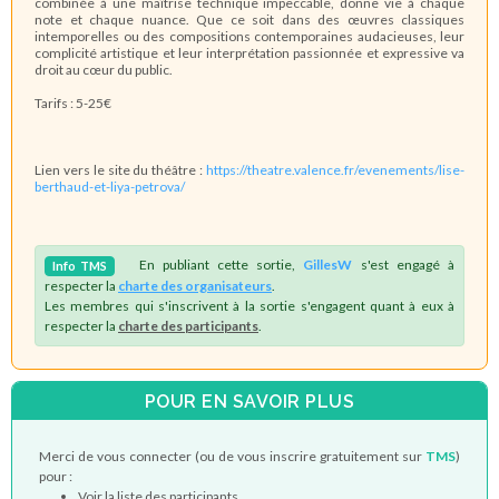
combinée à une maîtrise technique impeccable, donne vie à chaque
note et chaque nuance. Que ce soit dans des œuvres classiques
intemporelles ou des compositions contemporaines audacieuses, leur
complicité artistique et leur interprétation passionnée et expressive va
droit au cœur du public.
Tarifs : 5-25€
Lien vers le site du théâtre :
https://theatre.valence.fr/evenements/lise-
berthaud-et-liya-petrova/
En publiant cette sortie,
GillesW
s'est engagé à
Info
TMS
respecter la
charte des organisateurs
.
Les membres qui s'inscrivent à la sortie s'engagent quant à eux à
respecter la
charte des participants
.
POUR EN SAVOIR PLUS
Merci de vous connecter (ou de vous inscrire gratuitement sur
TMS
)
pour :
Voir la liste des participants