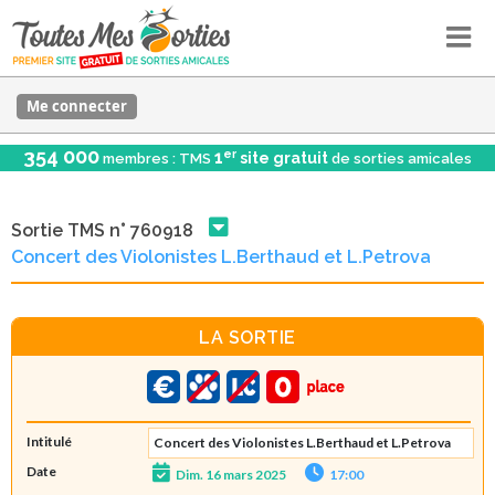
Me connecter
354 000
er
1
site gratuit
membres : TMS
de sorties amicales
Sortie TMS n° 760918
Concert des Violonistes L.Berthaud et L.Petrova
LA SORTIE
Intitulé
Concert des Violonistes L.Berthaud et L.Petrova
Date
Dim. 16 mars 2025
17:00