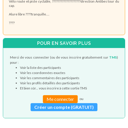
Vélo route et piste cyclable, ????????????????????direction Antibes tour du
cap.
Alure libre ????tranquille....
????
POUR EN SAVOIR PLUS
Merci de vous connecter (ou de vous inscrire gratuitement sur
TMS
)
pour :
Voir la liste des participants
Voir les coordonnées exactes
Voir les commentaires des participants
Voir les profils détaillés des participants
Et bien sûr... vous inscrire à cette sortie TMS
Me connecter
ou
Créer un compte (GRATUIT)