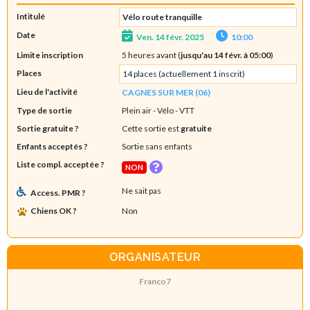
Intitulé
Vélo route tranquille
Date
Ven. 14 févr. 2025
10:00
Limite inscription
5 heures avant (
jusqu'au 14 févr. à 05:00
)
Places
14 places (actuellement 1 inscrit)
Lieu de l'activité
CAGNES SUR MER (06)
Type de sortie
Plein air
- Vélo - VTT
Sortie gratuite ?
Cette sortie est
gratuite
Enfants acceptés ?
Sortie sans enfants
Liste compl. acceptée ?
NON
Ne sait pas
Access. PMR ?
Chiens OK ?
Non
ORGANISATEUR
Franco7