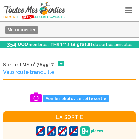
Me connecter
354 000
er
1
site gratuit
membres : TMS
de sorties amicales
Sortie TMS n° 769917
Vélo route tranquille
Voir les photos de cette sortie
LA SORTIE