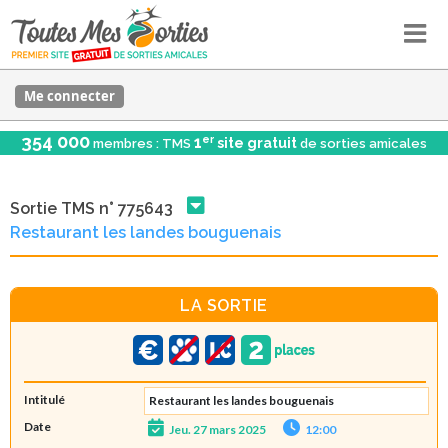
Me connecter
354 000
er
1
site gratuit
membres : TMS
de sorties amicales
Sortie TMS n° 775643
Restaurant les landes bouguenais
LA SORTIE
Intitulé
Restaurant les landes bouguenais
Date
Jeu. 27 mars 2025
12:00