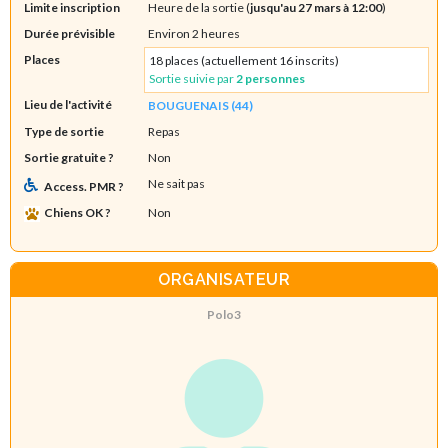
Limite inscription
Heure de la sortie (
jusqu'au 27 mars à 12:00
)
Durée prévisible
Environ 2 heures
Places
18 places (actuellement 16 inscrits)
Sortie suivie par
2 personnes
Lieu de l'activité
BOUGUENAIS (44)
Type de sortie
Repas
Sortie gratuite ?
Non
Ne sait pas
Access. PMR ?
Chiens OK ?
Non
ORGANISATEUR
Polo3