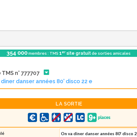
354 000
er
1
site gratuit
membres : TMS
de sorties amicales
e TMS n° 777707
 diner danser années 80' disco 22 e
LA SORTIE
ulé
On va diner danser années 80' disco 2