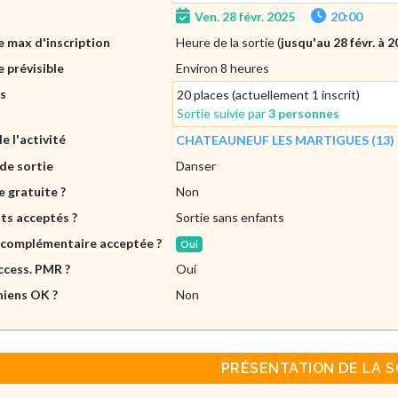
Ven. 28 févr. 2025
20:00
 max d'inscription
Heure de la sortie (
jusqu'au 28 févr. à 2
 prévisible
Environ 8 heures
es
20 places (actuellement 1 inscrit)
Sortie suivie par
3 personnes
de l'activité
CHATEAUNEUF LES MARTIGUES (13)
de sortie
Danser
e gratuite ?
Non
ts acceptés ?
Sortie sans enfants
 complémentaire acceptée ?
Oui
ccess. PMR ?
Oui
hiens OK ?
Non
PRÉSENTATION DE LA S