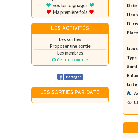
Vos témoignages
Date
Ma première fois
Heure
Durée
LES ACTIVITÉS
Plac
Les sorties
Proposer une sortie
Lieu 
Les membres
Type 
Créer un compte
Sorti
Enfan
Partager
Liste
LES SORTIES PAR DATE
A
C