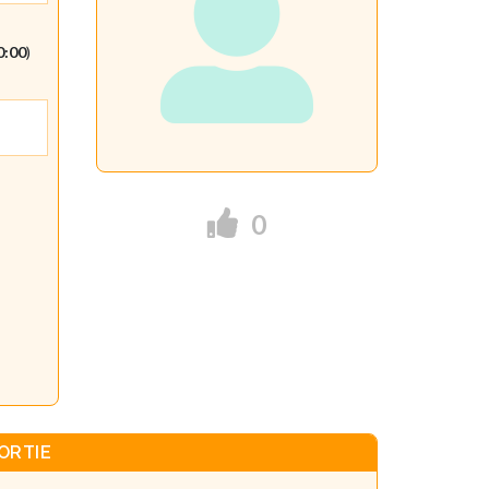
0:00
)
0
ORTIE