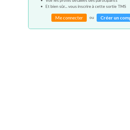
Voir les profils détaillés des participants
Et bien sûr... vous inscrire à cette sortie TMS
ou
Me connecter
Créer un com