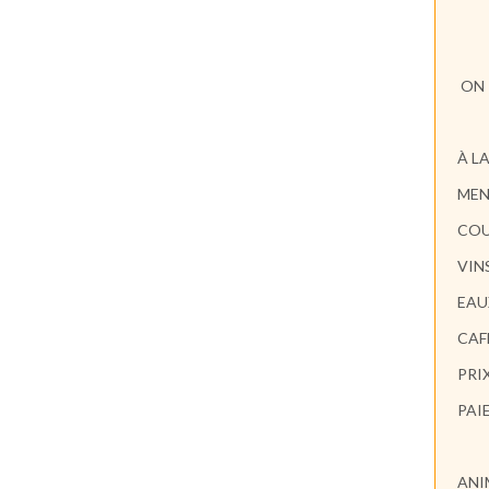
ON 
À L
ME
COU
VIN
EAU
CAF
PRI
PAI
ANI