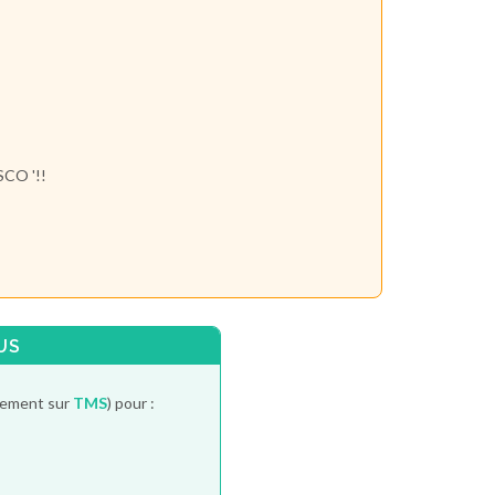
CO '!!
US
itement sur
TMS
) pour :