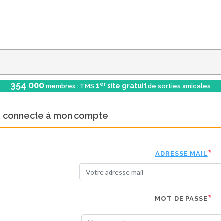
354 000
er
1
site gratuit
membres : TMS
de sorties amicales
e connecte à mon compte
ADRESSE MAIL
MOT DE PASSE