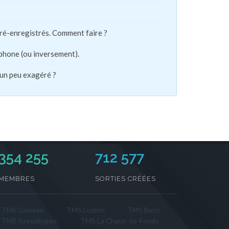
pré-enregistrés. Comment faire ?
phone (ou inversement).
 un peu exagéré ?
354 255
712 577
MEMBRES
SORTIES CRÉÉES
TMS Genève
TMS Luzern
TMS Bern
TMS Kreuzlingen
TMS La Chaux-de-Fonds