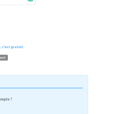
, c'est gratuit.
ment
compte ?