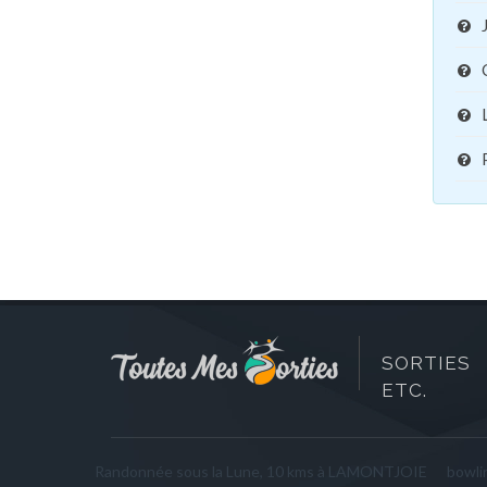
SORTIES 
ETC.
Randonnée sous la Lune, 10 kms à LAMONTJOIE
bowli