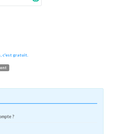
, c'est gratuit.
ment
compte ?