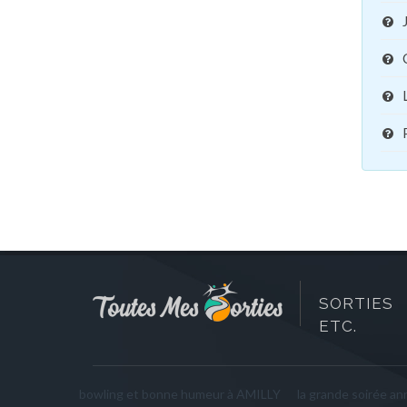
SORTIES 
ETC.
bowling et bonne humeur à AMILLY
la grande soirée 