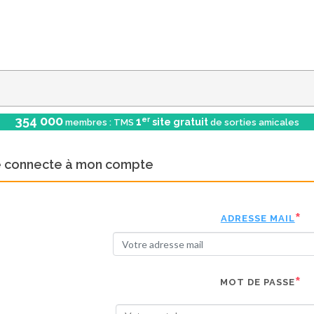
354 000
er
1
site gratuit
membres : TMS
de sorties amicales
e connecte à mon compte
ADRESSE MAIL
MOT DE PASSE