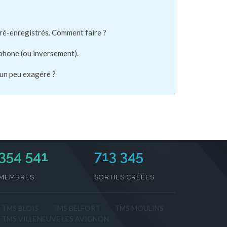
pré-enregistrés. Comment faire ?
phone (ou inversement).
 un peu exagéré ?
354 541
713 345
MEMBRES
SORTIES CRÉÉES
TMS BLOIS
TMS BELFORT
TMS MOULINS
TMS VILLENEUVE LES AVIGNON