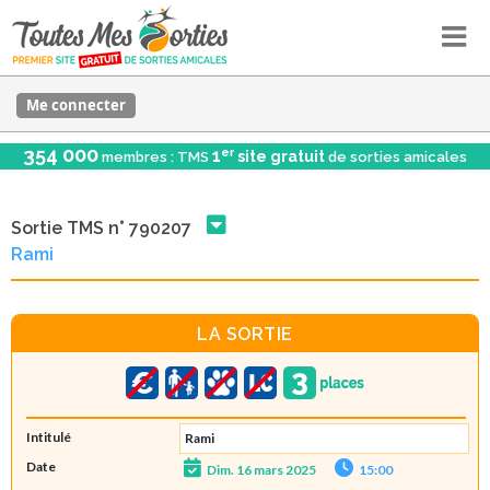
Me connecter
354 000
er
1
site gratuit
membres : TMS
de sorties amicales
Sortie TMS n° 790207
Rami
LA SORTIE
Intitulé
Rami
Date
Dim. 16 mars 2025
15:00