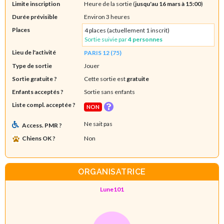
Limite inscription
Heure de la sortie (
jusqu'au 16 mars à 15:00
)
Durée prévisible
Environ 3 heures
Places
4 places (actuellement 1 inscrit)
Sortie suivie par
4 personnes
Lieu de l'activité
PARIS 12 (75)
Type de sortie
Jouer
Sortie gratuite ?
Cette sortie est
gratuite
Enfants acceptés ?
Sortie sans enfants
Liste compl. acceptée ?
NON
Ne sait pas
Access. PMR ?
Chiens OK ?
Non
ORGANISATRICE
Lune101