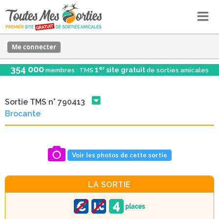
Me connecter
354 000
er
1
site gratuit
membres : TMS
de sorties amicales
Sortie TMS n° 790413
Brocante
Voir les photos de cette sortie
LA SORTIE