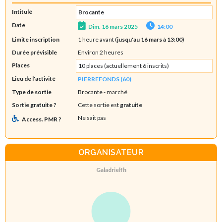
Intitulé
Brocante
Date
Dim. 16 mars 2025
14:00
Limite inscription
1 heure avant (
jusqu'au 16 mars à 13:00
)
Durée prévisible
Environ 2 heures
Places
10 places (actuellement 6 inscrits)
Lieu de l'activité
PIERREFONDS (60)
Type de sortie
Brocante - marché
Sortie gratuite ?
Cette sortie est
gratuite
Ne sait pas
Access. PMR ?
ORGANISATEUR
Galadrielfh