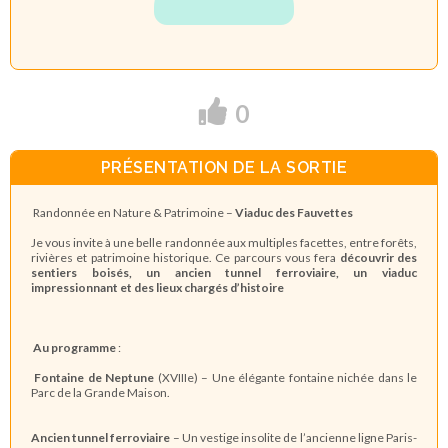
0
PRÉSENTATION DE LA SORTIE
Randonnée en Nature & Patrimoine –
Viaduc des Fauvettes
Je vous invite à une belle randonnée aux multiples facettes, entre forêts,
rivières et patrimoine historique. Ce parcours vous fera
découvrir des
sentiers boisés, un ancien tunnel ferroviaire, un viaduc
impressionnant et des lieux chargés d’histoire
Au programme
:
Fontaine de Neptune
(XVIIIe) – Une élégante fontaine nichée dans le
Parc de la Grande Maison.
Ancien tunnel ferroviaire
– Un vestige insolite de l’ancienne ligne Paris-