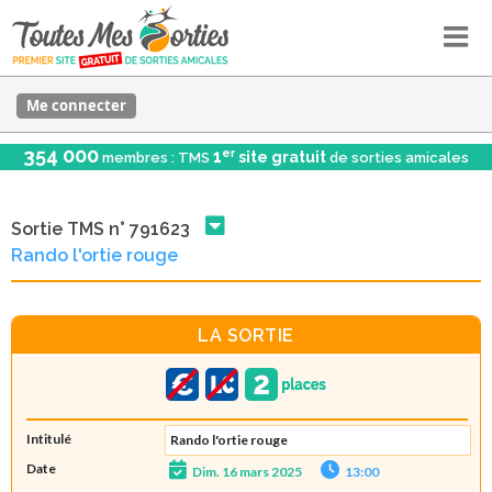
Me connecter
354 000
er
1
site gratuit
membres : TMS
de sorties amicales
Sortie TMS n° 791623
Rando l'ortie rouge
LA SORTIE
Intitulé
Rando l'ortie rouge
Date
Dim. 16 mars 2025
13:00