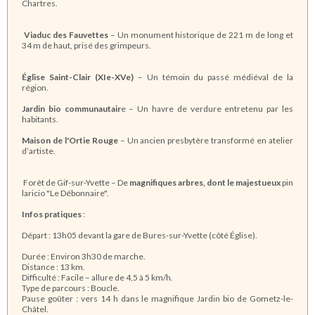
Chartres.
Viaduc des Fauvettes
– Un monument historique de 221 m de long et
34 m de haut, prisé des grimpeurs.
Église Saint-Clair (XIe-XVe)
– Un témoin du passé médiéval de la
région.
Jardin bio communautair
e – Un havre de verdure entretenu par les
habitants.
Maison de l'Ortie Rouge
– Un ancien presbytère transformé en atelier
d’artiste.
Forêt de Gif-sur-Yvette – De
magnifiques arbres, dont le majestueux
pin
laricio "Le Débonnaire".
Infos pratiques
:
Départ : 13h05 devant la gare de Bures-sur-Yvette (côté Église).
Durée : Environ 3h30 de marche.
Distance : 13 km.
Difficulté : Facile – allure de 4,5 à 5 km/h.
Type de parcours : Boucle.
Pause goûter : vers 14 h dans le magnifique Jardin bio de Gometz-le-
Châtel.