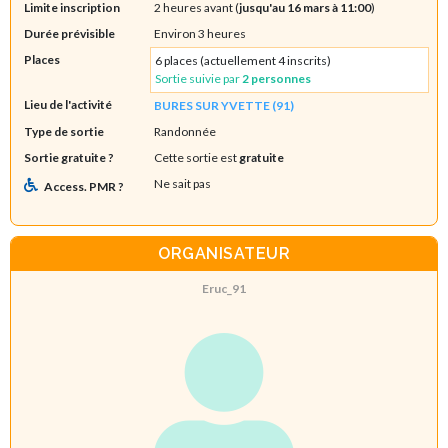
Limite inscription
2 heures avant (
jusqu'au 16 mars à 11:00
)
Durée prévisible
Environ 3 heures
Places
6 places (actuellement 4 inscrits)
Sortie suivie par
2 personnes
Lieu de l'activité
BURES SUR YVETTE (91)
Type de sortie
Randonnée
Sortie gratuite ?
Cette sortie est
gratuite
Ne sait pas
Access. PMR ?
ORGANISATEUR
Eruc_91