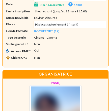
Date
Dim. 16 mars 2025
16:00
Limite inscription
1 heure avant (
jusqu'au 16 mars à 15:00
)
Durée prévisible
Environ 2 heures
Places
10 places (actuellement 1 inscrit)
Lieu de l'activité
ROCHEFORT (17)
Type de sortie
Cinéma
- Cinéma
Sortie gratuite ?
Non
Oui
Access. PMR ?
Chiens OK ?
Non
ORGANISATRICE
Ptitdej