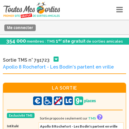
Me connecter
354 000
er
1
site gratuit
membres : TMS
de sorties amicales
Sortie TMS n° 791723
Apollo 8 Rochefort - Les Bodin's partent en vrille
LA SORTIE
Exclusivité TMS
Sortie proposée seulement sur
TMS
Intitulé
Apollo 8 Rochefort - Les Bodin's partent en vrille