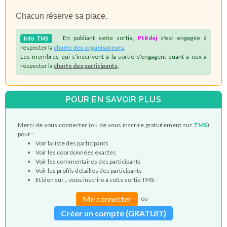
Chacun réserve sa place.
En publiant cette sortie,
Ptitdej
s'est engagée à
Info
TMS
respecter la
charte des organisateurs
.
Les membres qui s'inscrivent à la sortie s'engagent quant à eux à
respecter la
charte des participants
.
POUR EN SAVOIR PLUS
Merci de vous connecter (ou de vous inscrire gratuitement sur
TMS
)
pour :
Voir la liste des participants
Voir les coordonnées exactes
Voir les commentaires des participants
Voir les profils détaillés des participants
Et bien sûr... vous inscrire à cette sortie TMS
Me connecter
ou
Créer un compte (GRATUIT)