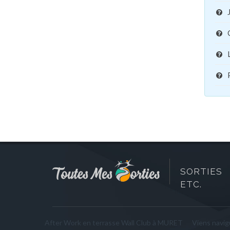
SORTIES 
ETC.
After Work en terrasse Wall Club à MURET
Viens navigu