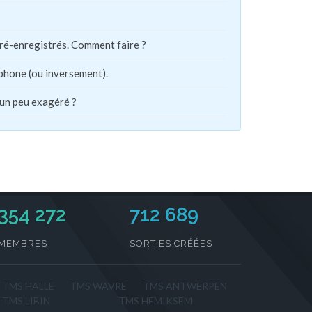
pré-enregistrés. Comment faire ?
phone (ou inversement).
 un peu exagéré ?
354 272
712 689
MEMBRES
SORTIES CRÉÉES
TMS HALLE
TMS WAVRE
TMS ANTWERPEN
TMS LIBIN
TMS HEMIKSEM