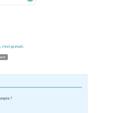
, c'est gratuit.
ment
compte ?