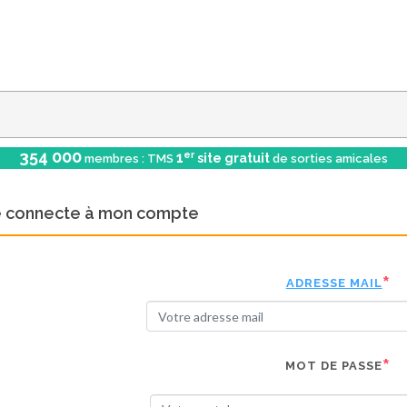
354 000
er
1
site gratuit
membres : TMS
de sorties amicales
e connecte à mon compte
ADRESSE MAIL
MOT DE PASSE