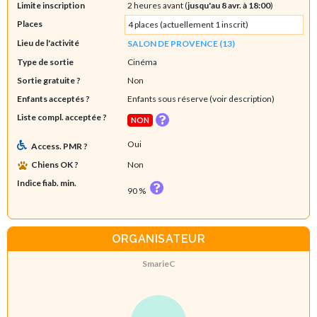
Limite inscription
2 heures avant (
jusqu'au 8 avr. à 18:00
)
Places
4 places (actuellement 1 inscrit)
Lieu de l'activité
SALON DE PROVENCE (13)
Type de sortie
Cinéma
Sortie gratuite ?
Non
Enfants acceptés ?
Enfants sous réserve (voir description)
Liste compl. acceptée ?
NON
Oui
Access. PMR ?
Chiens OK ?
Non
Indice fiab. min.
90 %
ORGANISATEUR
SmarieC