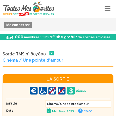
Me connecter
354 000
er
1
site gratuit
membres : TMS
de sorties amicales
Sortie TMS n° 807800
Cinéma / Une pointe d'amour
LA SORTIE
Intitulé
Cinéma / Une pointe d'amour
Date
Mar. 8 avr. 2025
20:00