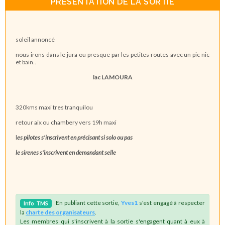
PRÉSENTATION DE LA SORTIE
soleil annoncé
nous irons dans le jura ou presque par les petites routes avec un pic nic
et bain..
lac LAMOURA
320kms maxi tres tranquilou
retour aix ou chambery vers 19h maxi
l
es pilotes s'inscrivent en précisant si solo ou pas
le sirenes s'inscrivent en demandant selle
En publiant cette sortie,
Yves1
s'est engagé à respecter
Info
TMS
la
charte des organisateurs
.
Les membres qui s'inscrivent à la sortie s'engagent quant à eux à