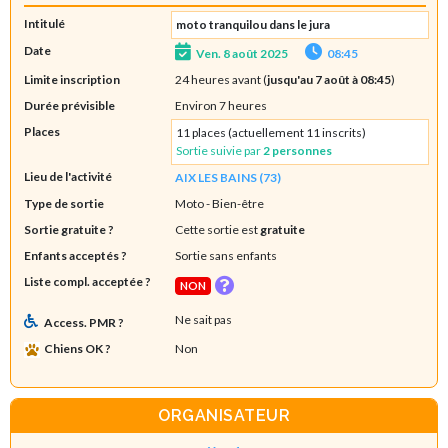
Intitulé
moto tranquilou dans le jura
Date
Ven. 8 août 2025
08:45
Limite inscription
24 heures avant (
jusqu'au 7 août à 08:45
)
Durée prévisible
Environ 7 heures
Places
11 places (actuellement 11 inscrits)
Sortie suivie par
2 personnes
Lieu de l'activité
AIX LES BAINS (73)
Type de sortie
Moto
- Bien-être
Sortie gratuite ?
Cette sortie est
gratuite
Enfants acceptés ?
Sortie sans enfants
Liste compl. acceptée ?
NON
Ne sait pas
Access. PMR ?
Chiens OK ?
Non
ORGANISATEUR