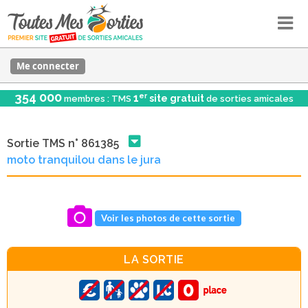
Me connecter
354 000
er
1
site gratuit
membres : TMS
de sorties amicales
Sortie TMS n° 861385
moto tranquilou dans le jura
Voir les photos de cette sortie
LA SORTIE