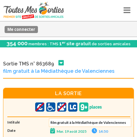
Me connecter
354 000
er
1
site gratuit
membres : TMS
de sorties amicales
Sortie TMS n° 863689
film gratuit à la Médiathèque de Valenciennes
LA SORTIE
Intitulé
film gratuit à la Médiathèque de Valenciennes
Date
Mar. 19 août 2025
14:50