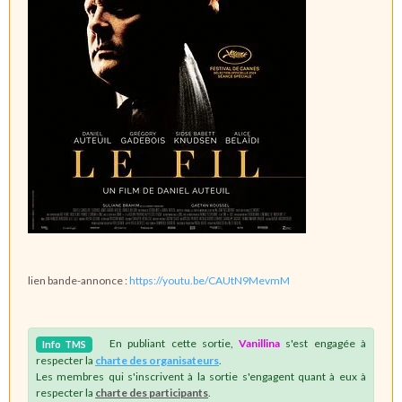
lien bande-annonce :
https://youtu.be/CAUtN9MevmM
En publiant cette sortie,
Vanillina
s'est engagée à
Info
TMS
respecter la
charte des organisateurs
.
Les membres qui s'inscrivent à la sortie s'engagent quant à eux à
respecter la
charte des participants
.