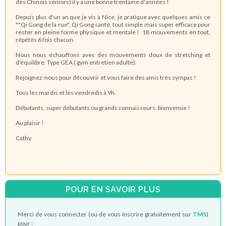
des Chinois seniors) il y a une bonne trentaine d'années !
Depuis plus d'un an que je vis à Nice, je pratique avec quelques amis ce
""Qi Gong de la rue", Qi Gong santé, tout simple mais super efficace pour
rester en pleine forme physique et mentale ! 18 mouvements en tout,
répétés 6 fois chacun.
Nous nous échauffons avec des mouvements doux de stretching et
d'équilibre. Type GEA ( gym entretien adulte).
Rejoignez-nous pour découvrir et vous faire des amis très sympas !
Tous les mardis et les vendredis à 9h.
Débutants, super débutants ou grands connaisseurs, bienvenue !
Au plaisir !
Cathy
POUR EN SAVOIR PLUS
Merci de vous connecter (ou de vous inscrire gratuitement sur
TMS
)
pour :