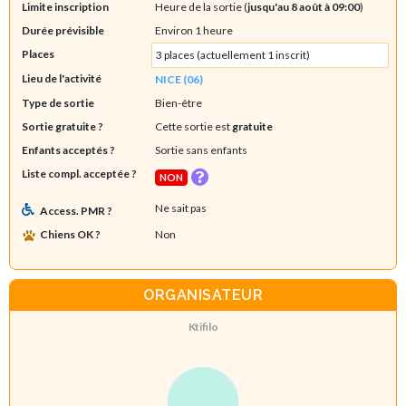
Limite inscription
Heure de la sortie (
jusqu'au 8 août à 09:00
)
Durée prévisible
Environ 1 heure
Places
3 places (actuellement 1 inscrit)
Lieu de l'activité
NICE (06)
Type de sortie
Bien-être
Sortie gratuite ?
Cette sortie est
gratuite
Enfants acceptés ?
Sortie sans enfants
Liste compl. acceptée ?
NON
Ne sait pas
Access. PMR ?
Chiens OK ?
Non
ORGANISATEUR
Ktifilo