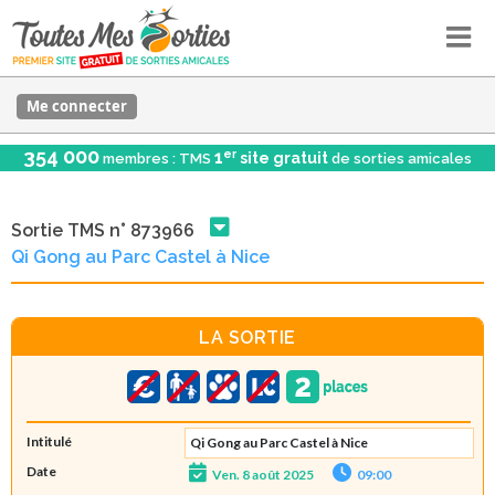
Me connecter
354 000
er
1
site gratuit
membres : TMS
de sorties amicales
Sortie TMS n° 873966
Qi Gong au Parc Castel à Nice
LA SORTIE
Intitulé
Qi Gong au Parc Castel à Nice
Date
Ven. 8 août 2025
09:00