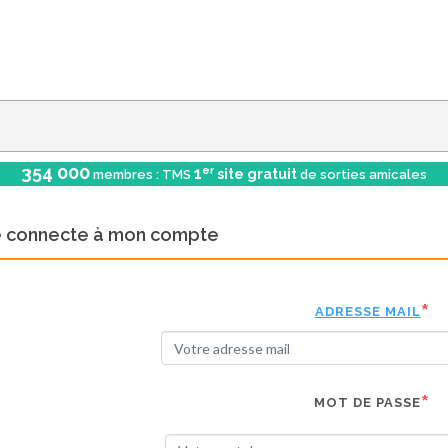
354 000
er
1
site gratuit
membres : TMS
de sorties amicales
e connecte à mon compte
ADRESSE MAIL
MOT DE PASSE