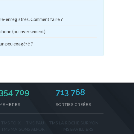
pré-enregistrés. Comment faire ?
phone (ou inversement).
 un peu exagéré ?
354 709
713 768
MEMBRES
SORTIES CRÉÉES
TMS FOIX
TMS PAU
TMS LA ROCHE SUR YON
TMS MAISONS ALFORT
TMS BAVILLIERS