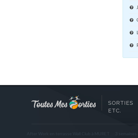
SORTIES 
ETC.
After Work en terrasse Wall Club à MURET
3 semaines