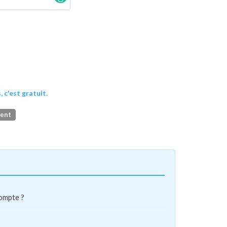
, c'est gratuit.
ment
compte ?