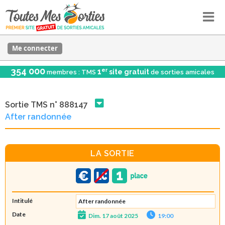
Me connecter
354 000
er
1
site gratuit
membres : TMS
de sorties amicales
Sortie TMS n° 888147
After randonnée
LA SORTIE
Intitulé
After randonnée
Date
Dim. 17 août 2025
19:00