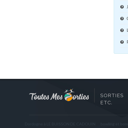
SORTIES 
ETC.
Dordogne à LE BUISSON DE CADOUIN
bowling et bo