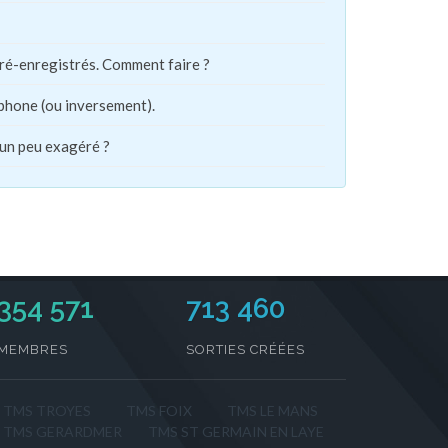
pré-enregistrés. Comment faire ?
phone (ou inversement).
 un peu exagéré ?
354 571
713 460
MEMBRES
SORTIES CRÉÉES
TMS TROYES
TMS FOIX
TMS LE MANS
TMS GERARDMER
TMS ST GERMAIN EN LAYE