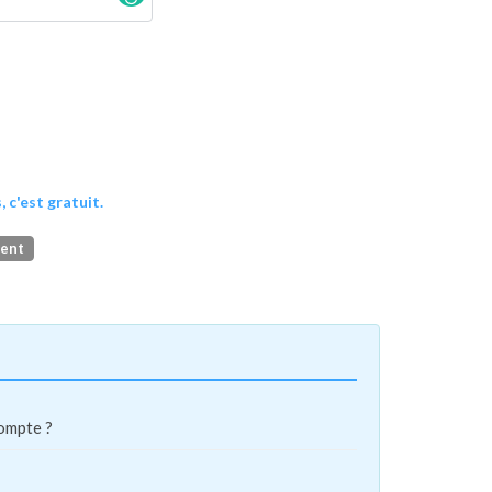
, c'est gratuit.
ment
compte ?