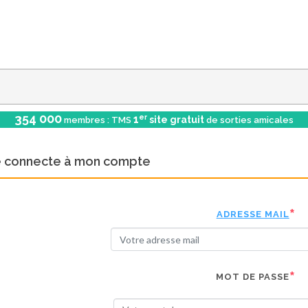
354 000
er
1
site gratuit
membres : TMS
de sorties amicales
e connecte à mon compte
ADRESSE MAIL
MOT DE PASSE