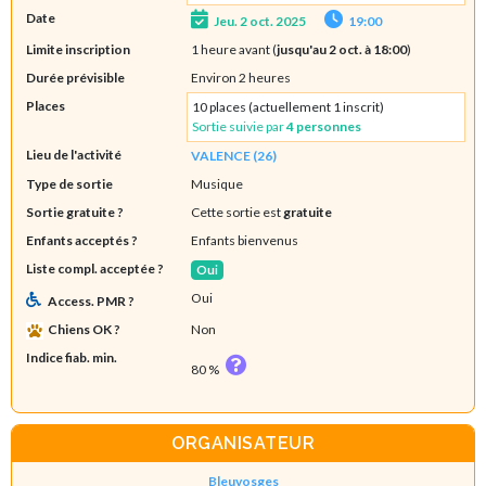
Date
Jeu. 2 oct. 2025
19:00
Limite inscription
1 heure avant (
jusqu'au 2 oct. à 18:00
)
Durée prévisible
Environ 2 heures
Places
10 places (actuellement 1 inscrit)
Sortie suivie par
4 personnes
Lieu de l'activité
VALENCE (26)
Type de sortie
Musique
Sortie gratuite ?
Cette sortie est
gratuite
Enfants acceptés ?
Enfants bienvenus
Liste compl. acceptée ?
Oui
Oui
Access. PMR ?
Chiens OK ?
Non
Indice fiab. min.
80 %
ORGANISATEUR
Bleuvosges