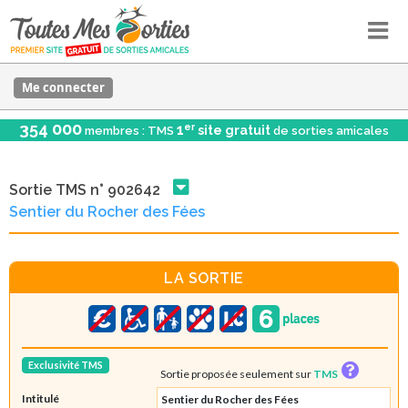
Me connecter
354 000
er
1
site gratuit
membres : TMS
de sorties amicales
Sortie TMS n° 902642
Sentier du Rocher des Fées
LA SORTIE
Exclusivité TMS
Sortie proposée seulement sur
TMS
Intitulé
Sentier du Rocher des Fées