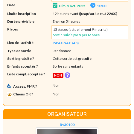
Date
Dim. 5 oct. 2025
10:00
Limite inscription
12 heures avant (
jusqu'au 4 oct. à 22:00
)
Durée prévisible
Environ 5 heures
Places
15 places (actuellement 9 inscrits)
Sortie suivie par
5 personnes
Lieu de l'activité
ISPAGNAC (48)
Type de sortie
Randonnée
Sortie gratuite ?
Cette sortie est
gratuite
Enfants acceptés ?
Sortie sans enfants
Liste compl. acceptée ?
NON
Non
Access. PMR ?
Chiens OK ?
Non
ORGANISATEUR
Rv30100