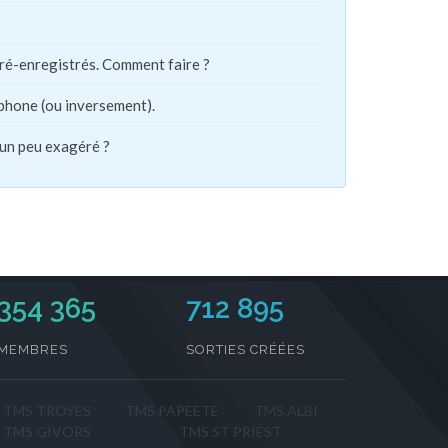
pré-enregistrés. Comment faire ?
phone (ou inversement).
 un peu exagéré ?
354 365
712 895
MEMBRES
SORTIES CRÉÉES
TMS TROYES
TMS PAPEETE
TMS ALBI
TMS GIVORS
TMS ST PRIEST