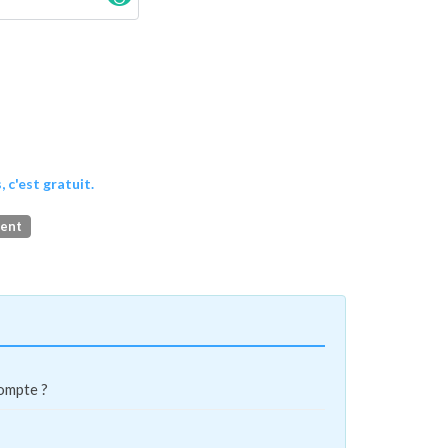
, c'est gratuit.
ment
compte ?