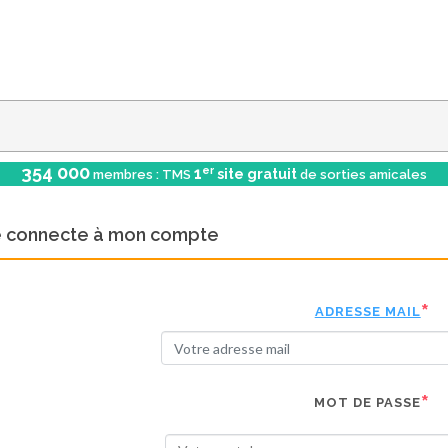
354 000
er
1
site gratuit
membres : TMS
de sorties amicales
e connecte à mon compte
ADRESSE MAIL
MOT DE PASSE