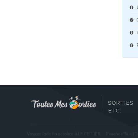
SORTIES 
ETC.
Voyage Inde fin octobre à LE CELLIER
Peaches Blue (C