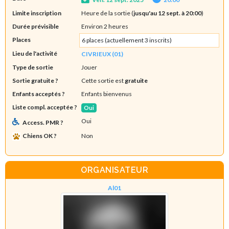
Limite inscription
Heure de la sortie (
jusqu'au 12 sept. à 20:00
)
Durée prévisible
Environ 2 heures
Places
6 places (actuellement 3 inscrits)
Lieu de l'activité
CIVRIEUX (01)
Type de sortie
Jouer
Sortie gratuite ?
Cette sortie est
gratuite
Enfants acceptés ?
Enfants bienvenus
Liste compl. acceptée ?
Oui
Oui
Access. PMR ?
Chiens OK ?
Non
ORGANISATEUR
Al01