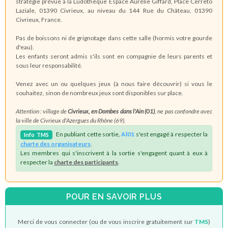
stratégie
prévue à la Ludothèque Espace Aurélie Giffard, Place Cerreto
Laziale, 01390 Civrieux,
au niveau du 144 Rue du Château, 01390
Civrieux, France.
Pas de boissons ni de grignotage dans cette salle (hormis votre gourde
d'eau).
Les enfants seront admis s'ils sont en compagnie de leurs parents et
sous leur responsabilité.
Venez avec un ou quelques jeux (à nous faire découvrir) si vous le
souhaitez, sinon de nombreux jeux sont disponibles sur place.
Attention : village de
Civrieux, en Dombes dans l'Ain (01)
, ne pas confondre avec
la ville de Civrieux d'Azergues du Rhône (69).
En publiant cette sortie,
Al01
s'est engagé à respecter la
Info
TMS
charte des organisateurs
.
Les membres qui s'inscrivent à la sortie s'engagent quant à eux à
respecter la
charte des participants
.
POUR EN SAVOIR PLUS
Merci de vous connecter (ou de vous inscrire gratuitement sur
TMS
)