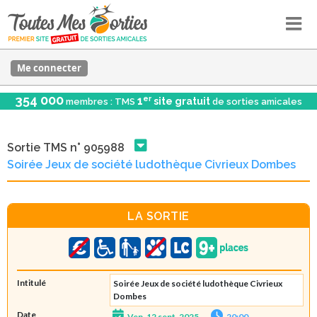
Me connecter
354 000
er
1
site gratuit
membres : TMS
de sorties amicales
Sortie TMS n° 905988
Soirée Jeux de société ludothèque Civrieux Dombes
LA SORTIE
Intitulé
Soirée Jeux de société ludothèque Civrieux
Dombes
Date
Ven. 12 sept. 2025
20:00