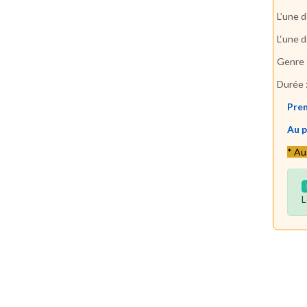
L’une d
L‘une d
Genre 
Durée 
Pren
Au pl
* Au
L