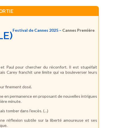
ORTIE
Festival de Cannes 2025 –
Cannes Première
LE)
et Paul pour chercher du réconfort. Il est stupéfait
is Carey franchit une limite qui va bouleverser leurs
our finement dosé.
ythme en permanence en proposant de nouvelles intrigues
ière minute.
is tomber dans l’excès. (…)
e réflexion subtile sur la liberté amoureuse et ses
ique.