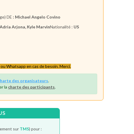
rge)
DE
:
Michael Angelo Covino
Adria Arjona, Kyle Marvin
Nationalité :
US
S ou Whatsapp en cas de besoin. Merci.
charte des organisateurs
.
er la
charte des participants
.
US
itement sur
TMS
) pour :