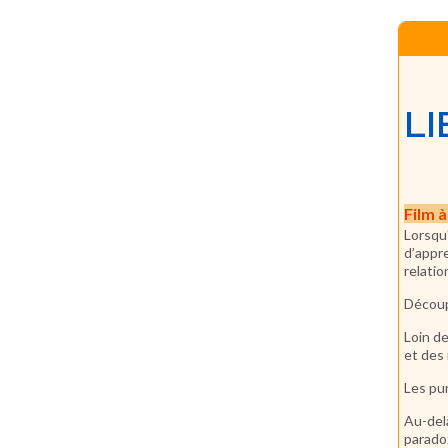
LI
Film 
Lorsqu
d’appr
relatio
Découp
Loin d
et des
Les pu
Au-del
paradox