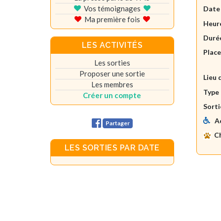
Vos témoignages
Date
Ma première fois
Heure
Durée
LES ACTIVITÉS
Plac
Les sorties
Proposer une sortie
Lieu 
Les membres
Type 
Créer un compte
Sorti
A
Partager
C
LES SORTIES PAR DATE