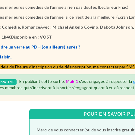
es meilleures comédies de l’année à n’en pas douter. (L’éclaireur Fnac)
es meilleures comédies de l’année, si ce n’est déjà la meilleure. (Ecran La
:
Comédie, Romance
Avec :
Michael Angelo Covino, Dakota Johnson, 
:
1h40
Disponible en :
VOST
dre un verre au PDH (ou ailleurs) après ?
aisir...
 delà de l'heure d'inscription ou de désinscription, me contacter par SM
En publiant cette sortie,
Maki1
s'est engagée à respecter la
Info
TMS
es membres qui s'inscrivent à la sortie s'engagent quant à eux à respect
POUR EN SAVOIR PL
Merci de vous connecter (ou de vous inscrire gratu