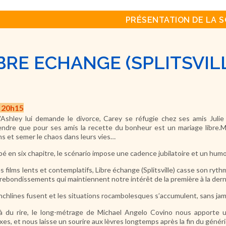
PRÉSENTATION DE LA S
BRE ECHANGE (SPLITSVIL
à 20h15
'Ashley lui demande le divorce, Carey se réfugie chez ses amis Julie 
endre que pour ses amis la recette du bonheur est un mariage libre.Ma
ns et semer le chaos dans leurs vies…
é en six chapitre, le scénario impose une cadence jubilatoire et un hum
es films lents et contemplatifs, Libre échange (Splitsville) casse son r
 rebondissements qui maintiennent notre intérêt de la première à la dern
nchlines fusent et les situations rocambolesques s’accumulent, sans jama
à du rire, le long-métrage de Michael Angelo Covino nous apporte un
es, et nous laisse un sourire aux lèvres longtemps après la fin du génér