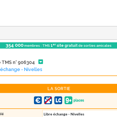
354 000
er
1
site gratuit
membres : TMS
de sorties amicales
e TMS n° 906304
 échange - Nivelles
LA SORTIE
ulé
Libre échange - Nivelles