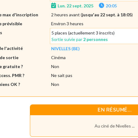
Lun. 22 sept. 2025
20:05
 max d'inscription
2 heures avant (
jusqu'au 22 sept. à 18:05
)
 prévisible
Environ 3 heures
es
5 places (actuellement 3 inscrits)
Sortie suivie par
2 personnes
de l'activité
NIVELLES (BE)
de sortie
Cinéma
e gratuite ?
Non
ccess. PMR ?
Ne sait pas
hiens OK ?
Non
EN RÉSUMÉ...
Au ciné de Nivelles ...