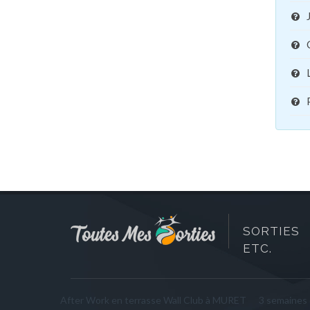
SORTIES 
ETC.
After Work en terrasse Wall Club à MURET
3 semaines