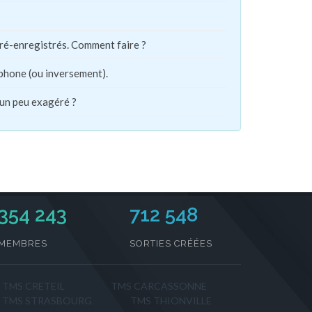
pré-enregistrés. Comment faire ?
phone (ou inversement).
 un peu exagéré ?
354 243
712 548
MEMBRES
SORTIES CRÉÉES
TMS CRETEIL
TMS CARCASSONNE
TMS STRASBOURG
TMS THIONVILLE