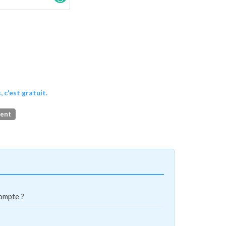
, c'est gratuit.
ment
compte ?