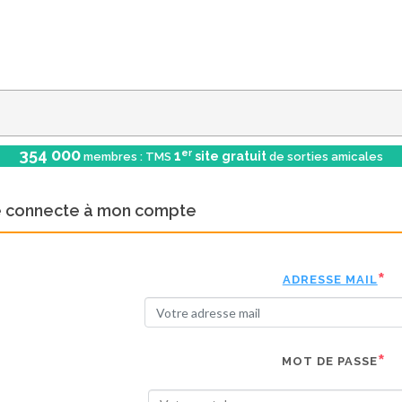
354 000
er
1
site gratuit
membres : TMS
de sorties amicales
e connecte à mon compte
ADRESSE MAIL
MOT DE PASSE